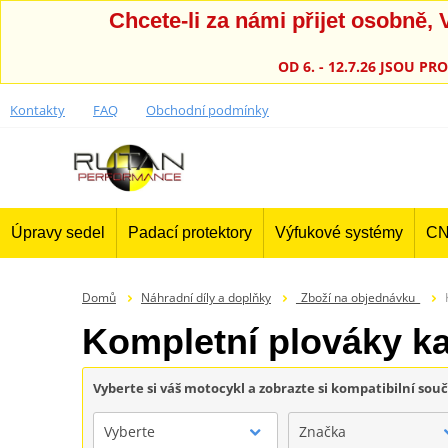
Chcete-li za námi přijet osobně
OD 6. - 12.7.26 JSOU 
Kontakty
FAQ
Obchodní podmínky
Úpravy sedel
Padací protektory
Výfukové systémy
CN
Domů
Náhradní díly a doplňky
_Zboží na objednávku_
Kompletní plováky 
Vyberte si váš motocykl a zobrazte si kompatibilní sou
Vyberte
Značka