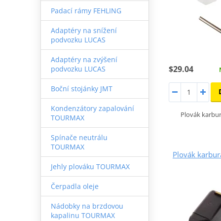
Padací rámy FEHLING
Adaptéry na snížení
podvozku LUCAS
Adaptéry na zvýšení
$29.04
podvozku LUCAS
Boční stojánky JMT
Kondenzátory zapalování
Plovák karb
TOURMAX
Spínače neutrálu
TOURMAX
Plovák karbu
Jehly plováku TOURMAX
Čerpadla oleje
Nádobky na brzdovou
kapalinu TOURMAX