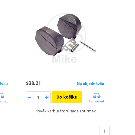
$38.21
ávku
Na objednávku
Do košíku
ovnat
Porovnat
Plovák karburátoru sada Tourmax
1