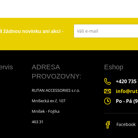
ít žádnou novinku ani akci -
ervis
ADRESA
Eshop
PROVOZOVNY:
+420 735
RUTAN ACCESSORIES s.r.o.
info@rut
Po - Pá (9
Mníšecká ev.č. 107
Mníšek - Fojtka
463 31
Facebook