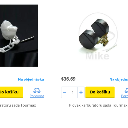
$36.69
Na objednávku
Na objedn
Do košíku
Do košíku
Porovnat
Por
urátoru sada Tourmax
Plovák karburátoru sada Tourmax