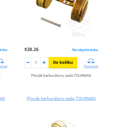
$38.26
ávku
Na objednávku
Do košíku
ovnat
Porovnat
X
Plovák karburátoru sada TOURMAX
MAX
Plovák karburátoru sada TOURMAX