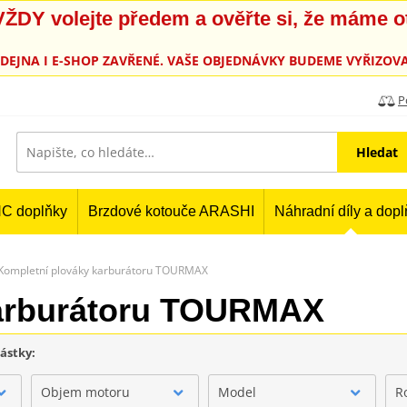
, VŽDY volejte předem a ověřte si, že máme 
PRODEJNA I E-SHOP ZAVŘENÉ. VAŠE OBJEDNÁVKY BUDEME VYŘIZOVA
P
Hledat
C doplňky
Brzdové kotouče ARASHI
Náhradní díly a dop
Kompletní plováky karburátoru TOURMAX
karburátoru TOURMAX
částky:
Objem motoru
Model
R