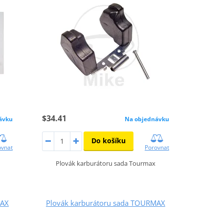
$34.41
ávku
Na objednávku
Do košíku
ovnat
Porovnat
Plovák karburátoru sada Tourmax
MAX
Plovák karburátoru sada TOURMAX