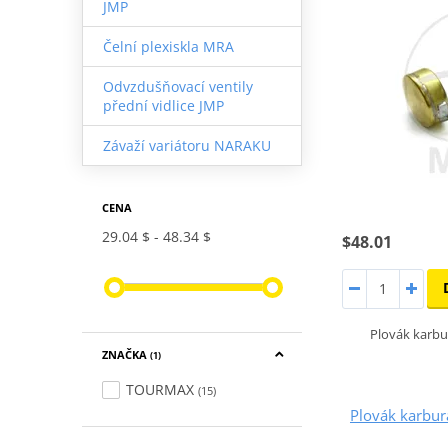
JMP
Čelní plexiskla MRA
Odvzdušňovací ventily
přední vidlice JMP
Závaží variátoru NARAKU
CENA
29.04 $
48.34 $
$48.01
Plovák karb
ZNAČKA
(1)
TOURMAX
(15)
Plovák karbu