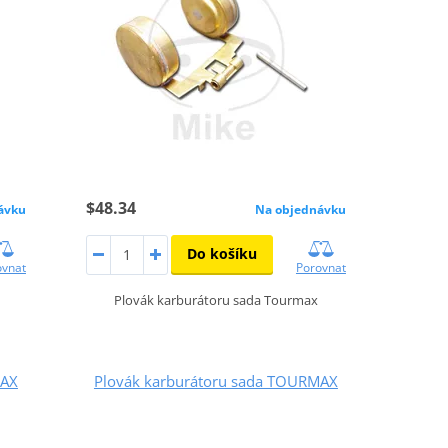
$48.34
ávku
Na objednávku
Do košíku
ovnat
Porovnat
Plovák karburátoru sada Tourmax
MAX
Plovák karburátoru sada TOURMAX