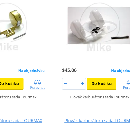
$45.06
Na objednávku
Na objedn
Do košíku
Do košíku
Porovnat
Por
urátoru sada Tourmax
Plovák karburátoru sada Tourmax
rátoru sada TOURMAX
Plovák karburátoru sada TOUR