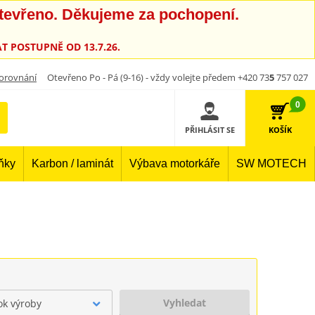
otevřeno. Děkujeme za pochopení.
T POSTUPNĚ OD 13.7.26.
orovnání
Otevřeno Po - Pá (9-16) - vždy volejte předem +420 73
5
757 027
0
PŘIHLÁSIT SE
KOŠÍK
lňky
Karbon / laminát
Výbava motorkáře
SW MOTECH
Vyhledat
ok výroby