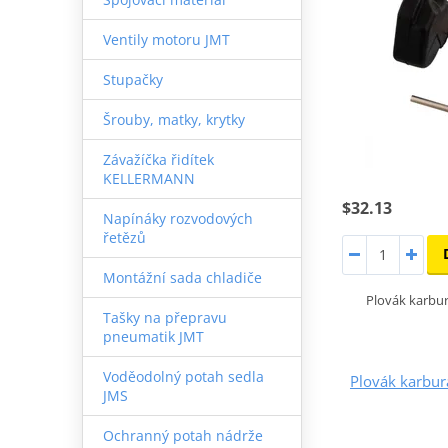
Ventily motoru JMT
Stupačky
Šrouby, matky, krytky
Závažíčka řidítek
KELLERMANN
$32.13
Napínáky rozvodových
řetězů
Montážní sada chladiče
Plovák karb
Tašky na přepravu
pneumatik JMT
Voděodolný potah sedla
Plovák karbu
JMS
Ochranný potah nádrže