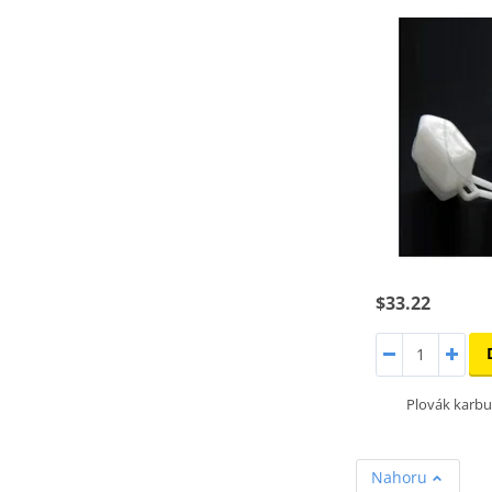
$33.22
Plovák karb
Nahoru