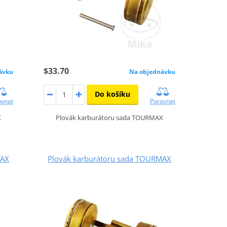
$33.70
ávku
Na objednávku
Do košíku
ovnat
Porovnat
X
Plovák karburátoru sada TOURMAX
MAX
Plovák karburátoru sada TOURMAX