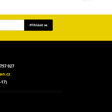
Přihlásit se
 757 027
an.cz
-17)