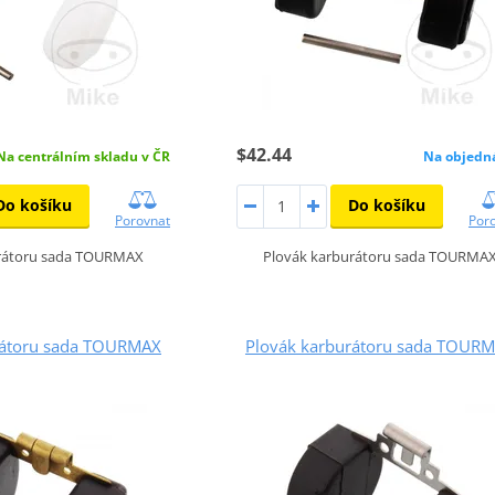
$42.44
Na centrálním skladu v ČR
Na objedn
Do košíku
Do košíku
Porovnat
Por
urátoru sada TOURMAX
Plovák karburátoru sada TOURMA
rátoru sada TOURMAX
Plovák karburátoru sada TOUR