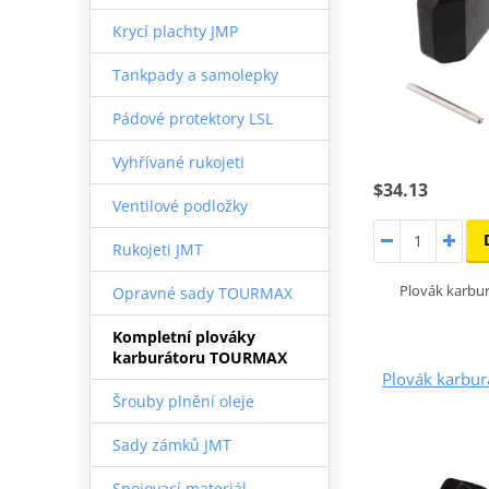
Krycí plachty JMP
Tankpady a samolepky
Pádové protektory LSL
Vyhřívané rukojeti
$34.13
Ventilové podložky
Rukojeti JMT
Plovák karb
Opravné sady TOURMAX
Kompletní plováky
karburátoru TOURMAX
Plovák karbu
Šrouby plnění oleje
Sady zámků JMT
Spojovací materiál