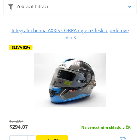
Zobrazit filtraci
Integrální helma AXXIS COBRA rage a3 lesklá perleťově
bílá S
SLEVA 52%
$612.67
$294.07
Na centrálním skladu v ČR