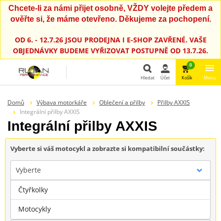
Chcete-li za námi přijet osobně, VŽDY volejte předem a
ověřte si, že máme otevřeno. Děkujeme za pochopení.
OD 6. - 12.7.26 JSOU PRODEJNA I E-SHOP ZAVŘENÉ. VAŠE
OBJEDNÁVKY BUDEME VYŘIZOVAT POSTUPNĚ OD 13.7.26.
0
Hledat
Účet
Košík
Menu
Hledat
Domů
Výbava motorkáře
Oblečení a přilby
Přilby AXXIS
Integrální přilby AXXIS
Integrální přilby AXXIS
Vyberte si váš motocykl a zobrazte si kompatibilní součástky:
Vyberte
Čtyřkolky
Značka
Motocykly