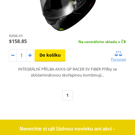
$256.19
$158.85
Na centrálním skladu v ČR
Do košíku
Porovnat
INTEGRÁLNÍ PŘÍLBA AXXIS GP RACER SV FIBER Přilby se
sklolaminátovou skořepinou kombinují…
1
Nenechte si ujít žádnou novinku ani akci -