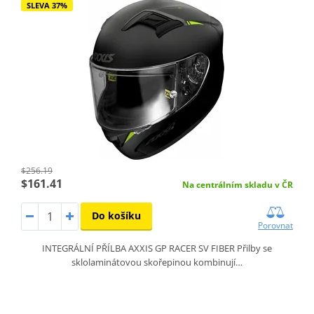
SLEVA 37%
$256.19
$161.41
Na centrálním skladu v ČR
Do košíku
Porovnat
INTEGRÁLNÍ PŘÍLBA AXXIS GP RACER SV FIBER Přilby se
sklolaminátovou skořepinou kombinují…