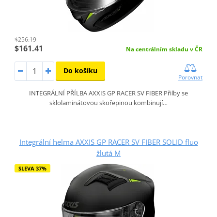
$256.19
$161.41
Na centrálním skladu v ČR
Do košíku
Porovnat
INTEGRÁLNÍ PŘÍLBA AXXIS GP RACER SV FIBER Přilby se
sklolaminátovou skořepinou kombinují…
Integrální helma AXXIS GP RACER SV FIBER SOLID fluo
žlutá M
SLEVA 37%