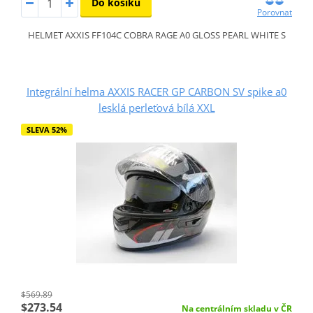
Do košíku
Porovnat
HELMET AXXIS FF104C COBRA RAGE A0 GLOSS PEARL WHITE S
Integrální helma AXXIS RACER GP CARBON SV spike a0
lesklá perleťová bílá XXL
SLEVA 52%
$569.89
$273.54
Na centrálním skladu v ČR