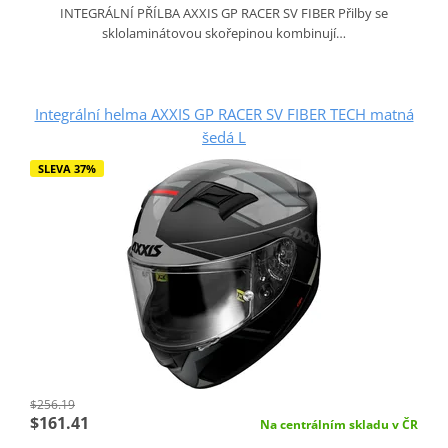
INTEGRÁLNÍ PŘÍLBA AXXIS GP RACER SV FIBER Přilby se
sklolaminátovou skořepinou kombinují…
Integrální helma AXXIS GP RACER SV FIBER TECH matná
šedá L
SLEVA 37%
$256.19
$161.41
Na centrálním skladu v ČR