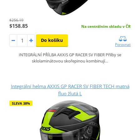
$256.19
$158.85
Na centrálním skladu v ČR
Do košíku
Porovnat
INTEGRÁLNÍ PŘÍLBA AXXIS GP RACER SV FIBER Přilby se
sklolaminátovou skořepinou kombinují…
Integrální helma AXXIS GP RACER SV FIBER TECH matná
fluo žlutá L
SLEVA 38%