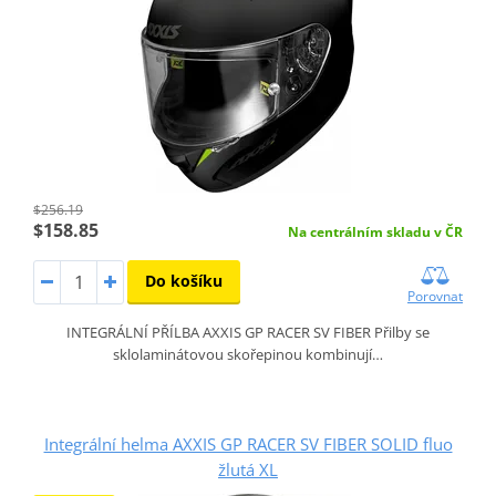
$256.19
$158.85
Na centrálním skladu v ČR
Do košíku
Porovnat
INTEGRÁLNÍ PŘÍLBA AXXIS GP RACER SV FIBER Přilby se
sklolaminátovou skořepinou kombinují…
Integrální helma AXXIS GP RACER SV FIBER SOLID fluo
žlutá XL