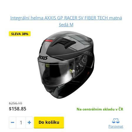
Integrální helma AXXIS GP RACER SV FIBER TECH matná
šedá M
SLEVA 38%
$256.19
$158.85
Na centrálním skladu v ČR
Do košíku
Porovnat