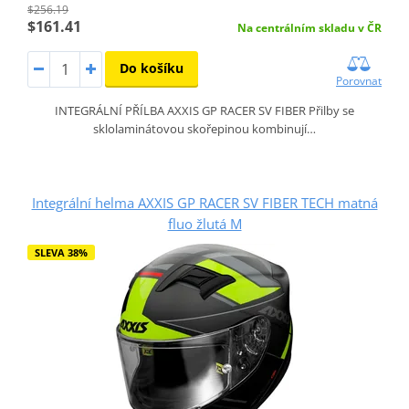
$256.19
$161.41
Na centrálním skladu v ČR
Do košíku
Porovnat
INTEGRÁLNÍ PŘÍLBA AXXIS GP RACER SV FIBER Přilby se
sklolaminátovou skořepinou kombinují…
Integrální helma AXXIS GP RACER SV FIBER TECH matná
fluo žlutá M
SLEVA 38%