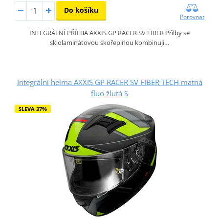
Do košíku
Porovnat
INTEGRÁLNÍ PŘÍLBA AXXIS GP RACER SV FIBER Přilby se
sklolaminátovou skořepinou kombinují…
Integrální helma AXXIS GP RACER SV FIBER TECH matná
fluo žlutá S
SLEVA 37%