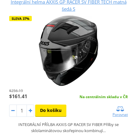
Integrální helma AXXIS GP RACER SV FIBER TECH matná
šedá S
SLEVA 37%
$256.19
$161.41
Na centrálním skladu v ČR
Do košíku
Porovnat
INTEGRÁLNÍ PŘÍLBA AXXIS GP RACER SV FIBER Přilby se
sklolaminátovou skořepinou kombinují…