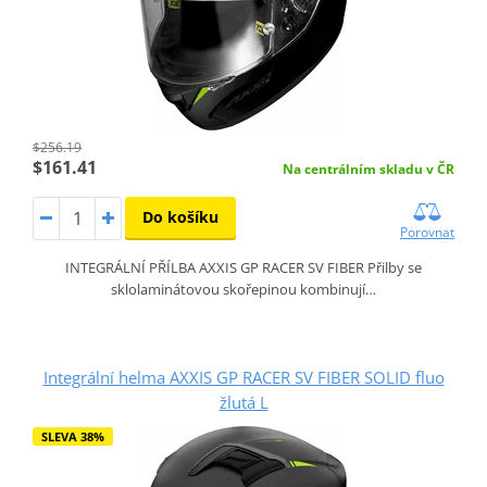
$256.19
$161.41
Na centrálním skladu v ČR
Do košíku
Porovnat
INTEGRÁLNÍ PŘÍLBA AXXIS GP RACER SV FIBER Přilby se
sklolaminátovou skořepinou kombinují…
Integrální helma AXXIS GP RACER SV FIBER SOLID fluo
žlutá L
SLEVA 38%