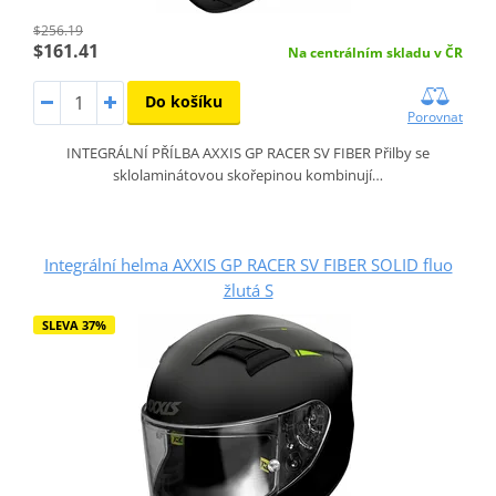
$256.19
$161.41
Na centrálním skladu v ČR
Do košíku
Porovnat
INTEGRÁLNÍ PŘÍLBA AXXIS GP RACER SV FIBER Přilby se
sklolaminátovou skořepinou kombinují…
Integrální helma AXXIS GP RACER SV FIBER SOLID fluo
žlutá S
SLEVA 37%