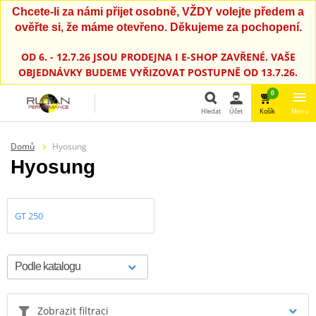
Chcete-li za námi přijet osobně, VŽDY volejte předem a
ověřte si, že máme otevřeno. Děkujeme za pochopení.
OD 6. - 12.7.26 JSOU PRODEJNA I E-SHOP ZAVŘENÉ. VAŠE
OBJEDNÁVKY BUDEME VYŘIZOVAT POSTUPNĚ OD 13.7.26.
0
Hledat
Účet
Košík
Menu
Hledat
Domů
Hyosung
Hyosung
GT 250
Zobrazit filtraci