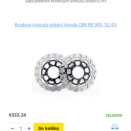
Sada předních brzdových kotoučů Arashi (L+P)
Brzdové kotouče přední Honda CBR RR 900 ´92-93
$333.24
SKLADEM
Do košíku