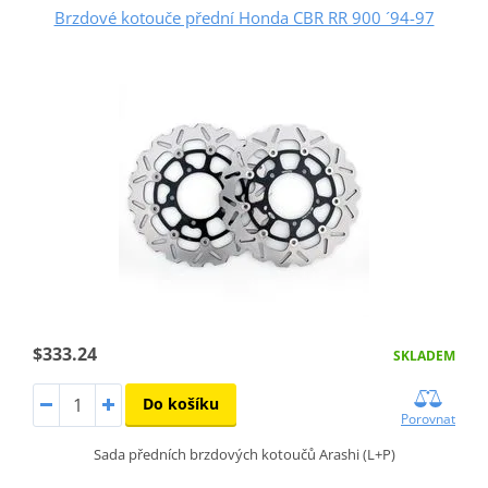
Brzdové kotouče přední Honda CBR RR 900 ´94-97
$333.24
SKLADEM
Do košíku
Porovnat
Sada předních brzdových kotoučů Arashi (L+P)