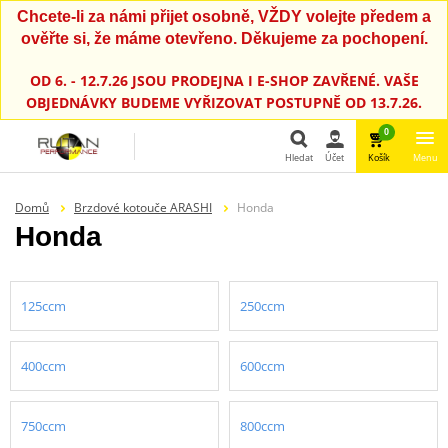
Chcete-li za námi přijet osobně, VŽDY volejte předem a
ověřte si, že máme otevřeno. Děkujeme za pochopení.
OD 6. - 12.7.26 JSOU PRODEJNA I E-SHOP ZAVŘENÉ. VAŠE
OBJEDNÁVKY BUDEME VYŘIZOVAT POSTUPNĚ OD 13.7.26.
0
Hledat
Účet
Košík
Menu
Hledat
Domů
Brzdové kotouče ARASHI
Honda
Honda
125ccm
250ccm
400ccm
600ccm
750ccm
800ccm