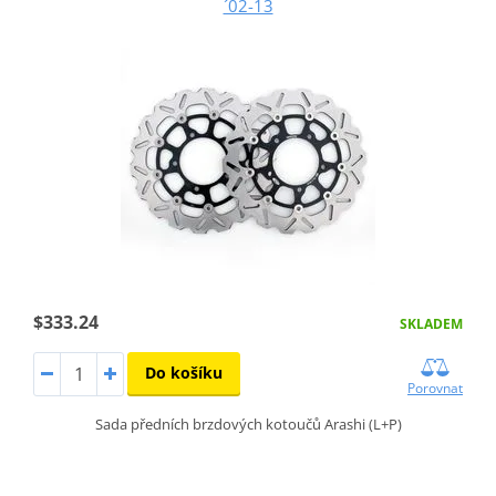
´02-13
$333.24
SKLADEM
Do košíku
Porovnat
Sada předních brzdových kotoučů Arashi (L+P)