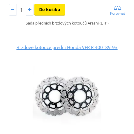
Do košíku
Porovnat
Sada předních brzdových kotoučů Arashi (L+P)
Brzdové kotouče přední Honda VFR R 400 ´89-93