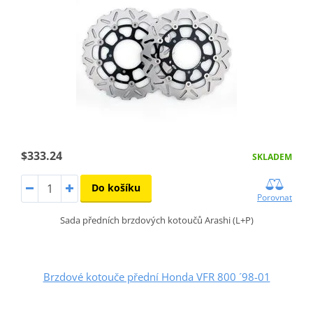
$333.24
SKLADEM
Do košíku
Porovnat
Sada předních brzdových kotoučů Arashi (L+P)
Brzdové kotouče přední Honda VFR 800 ´98-01