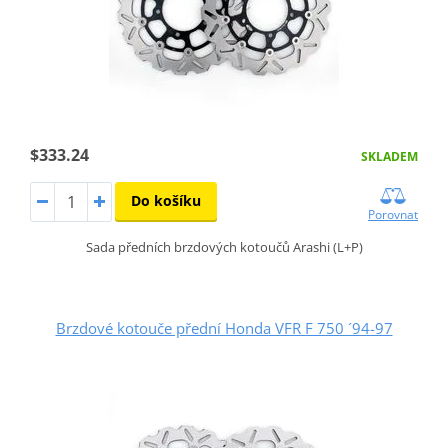
$333.24
SKLADEM
Do košíku
Porovnat
Sada předních brzdových kotoučů Arashi (L+P)
Brzdové kotouče přední Honda VFR F 750 ´94-97