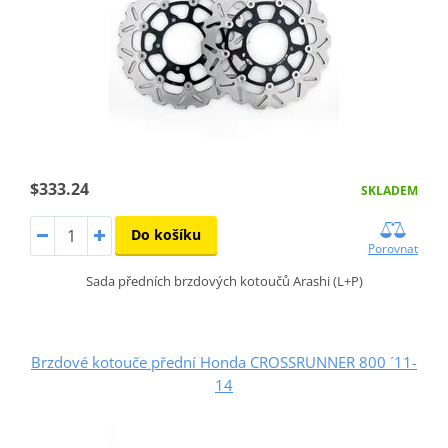
$333.24
SKLADEM
Do košíku
Porovnat
Sada předních brzdových kotoučů Arashi (L+P)
Brzdové kotouče přední Honda CROSSRUNNER 800 ´11-
14