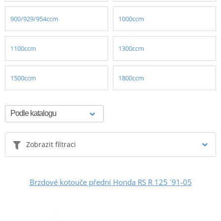
900/929/954ccm
1000ccm
1100ccm
1300ccm
1500ccm
1800ccm
Zobrazit filtraci
Brzdové kotouče přední Honda RS R 125 ´91-05