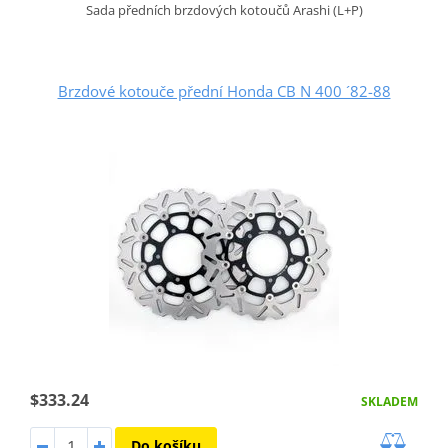
Sada předních brzdových kotoučů Arashi (L+P)
Brzdové kotouče přední Honda CB N 400 ´82-88
$333.24
SKLADEM
Do košíku