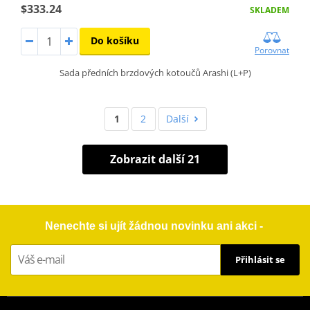
$333.24
SKLADEM
Do košíku
Porovnat
Sada předních brzdových kotoučů Arashi (L+P)
1
2
Další
Zobrazit další 21
Nenechte si ujít žádnou novinku ani akci -
Přihlásit se