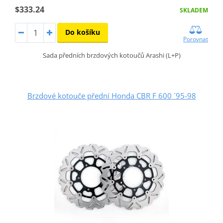
$333.24
SKLADEM
Do košíku
Porovnat
Sada předních brzdových kotoučů Arashi (L+P)
Brzdové kotouče přední Honda CBR F 600 ´95-98