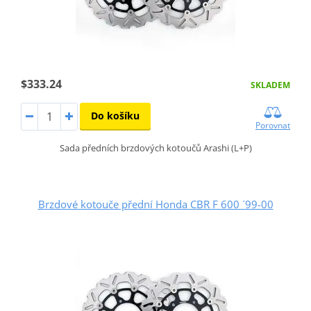
$333.24
SKLADEM
Do košíku
Porovnat
Sada předních brzdových kotoučů Arashi (L+P)
Brzdové kotouče přední Honda CBR F 600 ´99-00