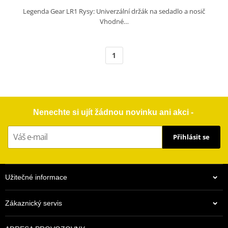
Legenda Gear LR1 Rysy: Univerzální držák na sedadlo a nosič
Vhodné…
1
Nenechte si ujít žádnou novinku ani akci -
Přihlásit se
Užitečné informace
Zákaznický servis