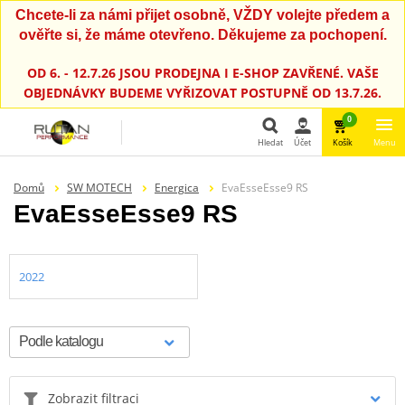
Chcete-li za námi přijet osobně, VŽDY volejte předem a
ověřte si, že máme otevřeno. Děkujeme za pochopení.
OD 6. - 12.7.26 JSOU PRODEJNA I E-SHOP ZAVŘENÉ. VAŠE
OBJEDNÁVKY BUDEME VYŘIZOVAT POSTUPNĚ OD 13.7.26.
0
Hledat
Účet
Košík
Menu
Hledat
Domů
SW MOTECH
Energica
EvaEsseEsse9 RS
EvaEsseEsse9 RS
2022
Zobrazit filtraci