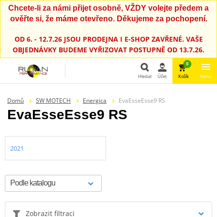
Chcete-li za námi přijet osobně, VŽDY volejte předem a
ověřte si, že máme otevřeno. Děkujeme za pochopení.
OD 6. - 12.7.26 JSOU PRODEJNA I E-SHOP ZAVŘENÉ. VAŠE
OBJEDNÁVKY BUDEME VYŘIZOVAT POSTUPNĚ OD 13.7.26.
0
Hledat
Účet
Košík
Menu
Hledat
Domů
SW MOTECH
Energica
EvaEsseEsse9 RS
EvaEsseEsse9 RS
2021
Zobrazit filtraci