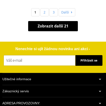
1
2
3
Další
Zobrazit další 21
Nenechte si ujít žádnou novinku ani akci -
Přihlásit se
Užitečné informace
Zákaznický servis
ADRESA PROVOZOVNY: