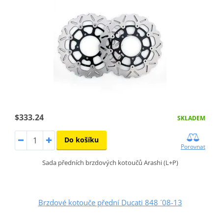
$333.24
SKLADEM
Do košíku
Porovnat
Sada předních brzdových kotoučů Arashi (L+P)
Brzdové kotouče přední Ducati 848 ´08-13