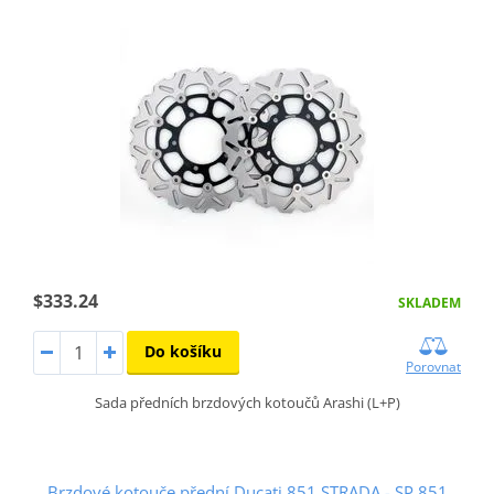
$333.24
SKLADEM
Do košíku
Porovnat
Sada předních brzdových kotoučů Arashi (L+P)
Brzdové kotouče přední Ducati 851 STRADA - SP 851