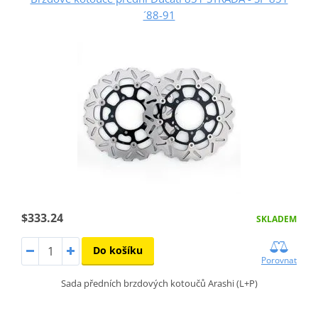
´88-91
$333.24
SKLADEM
Do košíku
Porovnat
Sada předních brzdových kotoučů Arashi (L+P)