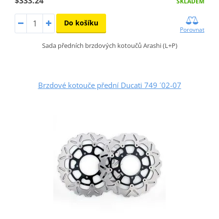
$333.24
SKLADEM
Do košíku
Porovnat
Sada předních brzdových kotoučů Arashi (L+P)
Brzdové kotouče přední Ducati 749 ´02-07