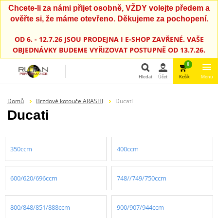
Chcete-li za námi přijet osobně, VŽDY volejte předem a
ověřte si, že máme otevřeno. Děkujeme za pochopení.
OD 6. - 12.7.26 JSOU PRODEJNA I E-SHOP ZAVŘENÉ. VAŠE
OBJEDNÁVKY BUDEME VYŘIZOVAT POSTUPNĚ OD 13.7.26.
0
Hledat
Účet
Košík
Menu
Hledat
Domů
Brzdové kotouče ARASHI
Ducati
Ducati
350ccm
400ccm
600/620/696ccm
748//749/750ccm
800/848/851/888ccm
900/907/944ccm