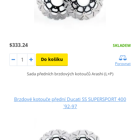
$333.24
SKLADEM
Do košíku
Porovnat
Sada předních brzdových kotoučů Arashi (L+P)
Brzdové kotouče přední Ducati SS SUPERSPORT 400
´92-97