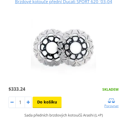
Brzdové kotouče přední Ducati SPORT 620 ´03-04
$333.24
SKLADEM
Do košíku
Porovnat
Sada předních brzdových kotoučů Arashi (L+P)