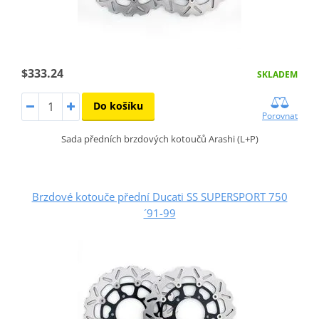
$333.24
SKLADEM
Do košíku
Porovnat
Sada předních brzdových kotoučů Arashi (L+P)
Brzdové kotouče přední Ducati SS SUPERSPORT 750
´91-99