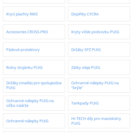
Krycí plachty RMS
Doplňky CYCRA
Accessories CROSS-PRO
Kryty víček podvozku PUIG
Pádové protektory
Držáky SPZ PUIG
Rolny stojánku PUIG
Zátky oleje PUIG
Držáky (madla) pro spolujezdce
Ochranné nálepky PUIG na
PUIG
"brýle"
Ochranné nálepky PUIG na
Tankpady PUIG
víčko nádrže
HI-TECH díly pro maxiskútry
Ochranné nálepky PUIG
PUIG