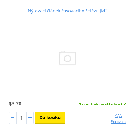
Nýtovací článek časovacího řetězu JMT
$3.28
Na centrálním skladu v ČR
Do košíku
Porovnat