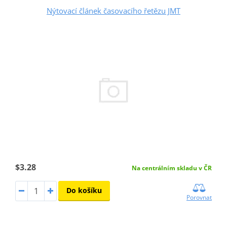
Nýtovací článek časovacího řetězu JMT
$3.28
Na centrálním skladu v ČR
Do košíku
Porovnat