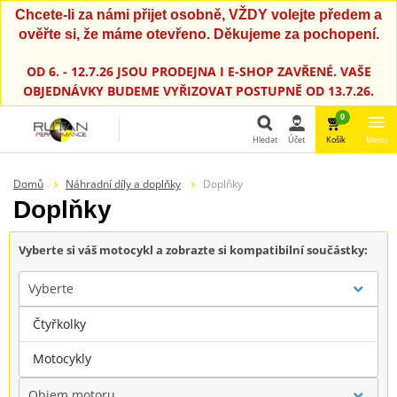
Chcete-li za námi přijet osobně, VŽDY volejte předem a
ověřte si, že máme otevřeno. Děkujeme za pochopení.
OD 6. - 12.7.26 JSOU PRODEJNA I E-SHOP ZAVŘENÉ. VAŠE
OBJEDNÁVKY BUDEME VYŘIZOVAT POSTUPNĚ OD 13.7.26.
0
Hledat
Účet
Košík
Menu
Hledat
Domů
Náhradní díly a doplňky
Doplňky
Doplňky
Vyberte si váš motocykl a zobrazte si kompatibilní součástky:
Vyberte
Čtyřkolky
Značka
Motocykly
Objem motoru