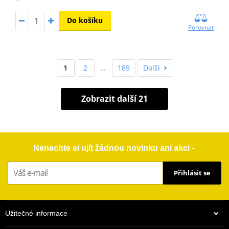
Do košíku
Porovnat
1
2
…
189
Další
Zobrazit další 21
Nenechte si ujít žádnou novinku ani akci -
Přihlásit se
Užitečné informace