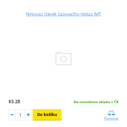
Nýtovací článek časovacího řetězu JMT
$3.28
Na centrálním skladu v ČR
Do košíku
Porovnat