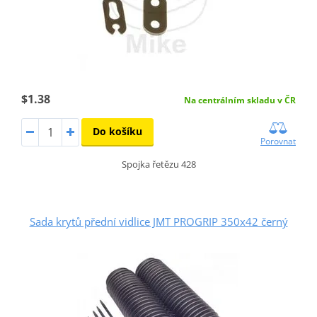
$1.38
Na centrálním skladu v ČR
Do košíku
Porovnat
Spojka řetězu 428
Sada krytů přední vidlice JMT PROGRIP 350x42 černý