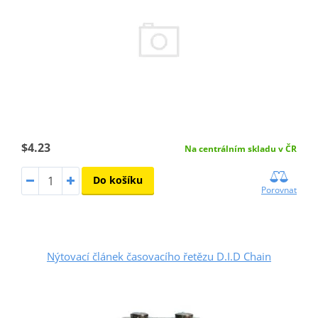
$4.23
Na centrálním skladu v ČR
Do košíku
Porovnat
Nýtovací článek časovacího řetězu D.I.D Chain