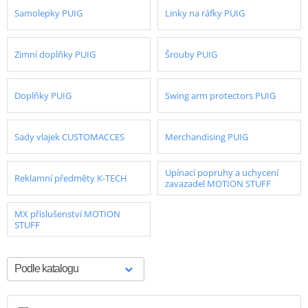
Samolepky PUIG
Linky na ráfky PUIG
Zimní doplňky PUIG
Šrouby PUIG
Doplňky PUIG
Swing arm protectors PUIG
Sady vlajek CUSTOMACCES
Merchandising PUIG
Upínací popruhy a uchycení
Reklamní předměty K-TECH
zavazadel MOTION STUFF
MX příslušenství MOTION
STUFF