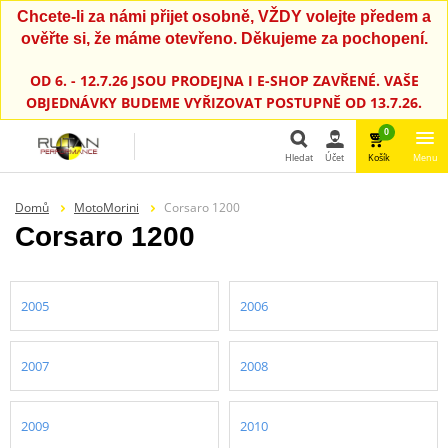
Chcete-li za námi přijet osobně, VŽDY volejte předem a
ověřte si, že máme otevřeno. Děkujeme za pochopení.
OD 6. - 12.7.26 JSOU PRODEJNA I E-SHOP ZAVŘENÉ. VAŠE
OBJEDNÁVKY BUDEME VYŘIZOVAT POSTUPNĚ OD 13.7.26.
0
Hledat
Účet
Košík
Menu
Hledat
Domů
MotoMorini
Corsaro 1200
Corsaro 1200
2005
2006
2007
2008
2009
2010