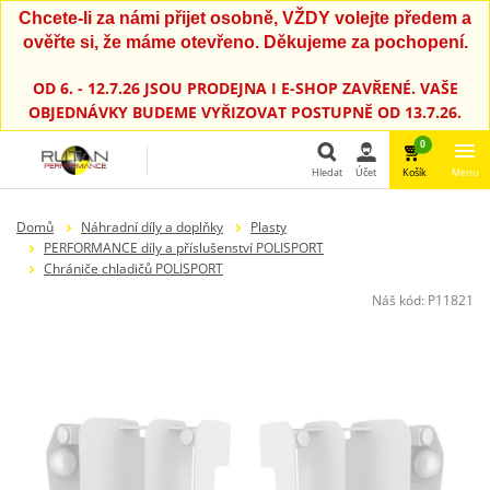
Chcete-li za námi přijet osobně, VŽDY volejte předem a
ověřte si, že máme otevřeno. Děkujeme za pochopení.
OD 6. - 12.7.26 JSOU PRODEJNA I E-SHOP ZAVŘENÉ. VAŠE
OBJEDNÁVKY BUDEME VYŘIZOVAT POSTUPNĚ OD 13.7.26.
0
Hledat
Účet
Košík
Menu
Hledat
Domů
Náhradní díly a doplňky
Plasty
PERFORMANCE díly a příslušenství POLISPORT
Chrániče chladičů POLISPORT
Náš kód:
P11821