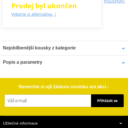
POLISPORT
Prodej byl ukončen
Vyberte si alternativu
Nejoblíbenější kousky z kategorie
Popis a parametry
Chrániče chladičů
Chrániče chladičů
POLISPORT 8464200001
POLISPORT 8466800002
Odolný kryt z polypropylenu
černý
černý
Poskytuje ideální přístup vzduchu ke chladiči
Nenechte si ujít žádnou novinku ani akci -
Snadná montáž
Barvy přesně odpovídající originálním dílům
Přihlásit se
Možnost dokoupit síťku na chránič do blátivých a písčitých
podmínek
Užitečné informace