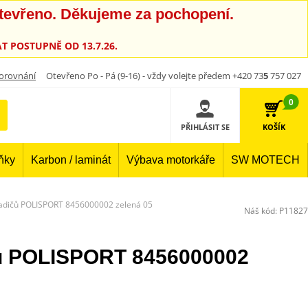
otevřeno. Děkujeme za pochopení.
T POSTUPNĚ OD 13.7.26.
orovnání
Otevřeno Po - Pá (9-16) - vždy volejte předem +420 73
5
757 027
0
PŘIHLÁSIT SE
KOŠÍK
lňky
Karbon / laminát
Výbava motorkáře
SW MOTECH
ladičů POLISPORT 8456000002 zelená 05
Náš kód:
P11827
čů POLISPORT 8456000002