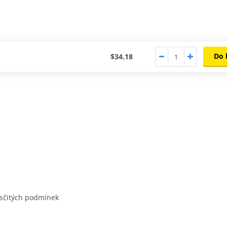
Do 
$34.18
ísčitých podmínek