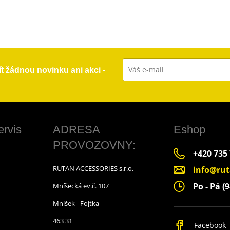
ít žádnou novinku ani akci -
ervis
ADRESA
Eshop
PROVOZOVNY:
+420 735
RUTAN ACCESSORIES s.r.o.
info@rut
Po - Pá (9
Mníšecká ev.č. 107
Mníšek - Fojtka
463 31
Facebook