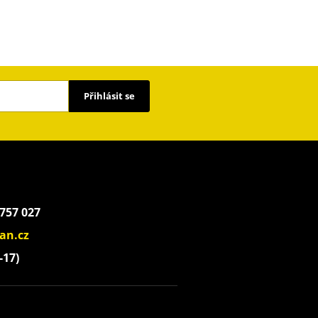
Přihlásit se
 757 027
an.cz
-17)