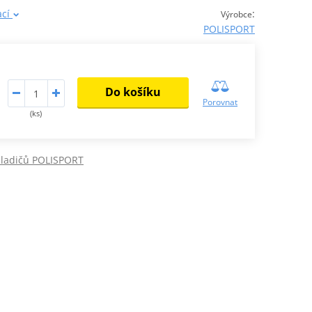
ací
:
Výrobce
POLISPORT
Do košíku
Porovnat
(ks)
hladičů POLISPORT