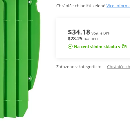
Chrániče chladičů zelené
Více inform
$34.18
Včetně DPH
$28.25
Bez DPH
Na centrálním skladu v ČR
Zařazeno v kategoriích:
Chrániče c