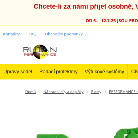
Chcete-li za námi přijet osobně
OD 6. - 12.7.26 JSOU 
Kontakty
FAQ
Obchodní podmínky
Úpravy sedel
Padací protektory
Výfukové systémy
CN
Domů
Náhradní díly a doplňky
Plasty
PERFORMANCE díl