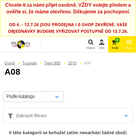
Chcete-li za námi přijet osobně, VŽDY volejte předem a
ověřte si, že máme otevřeno. Děkujeme za pochopení.
OD 6. - 12.7.26 JSOU PRODEJNA I E-SHOP ZAVŘENÉ. VAŠE
OBJEDNÁVKY BUDEME VYŘIZOVAT POSTUPNĚ OD 13.7.26.
0
Hledat
Účet
Košík
Menu
Hledat
Domů
Triumph
Tiger 800
2010
A08
A08
Zobrazit filtraci
V této kategorii se bohužel zatím nenachází žádné zboží.