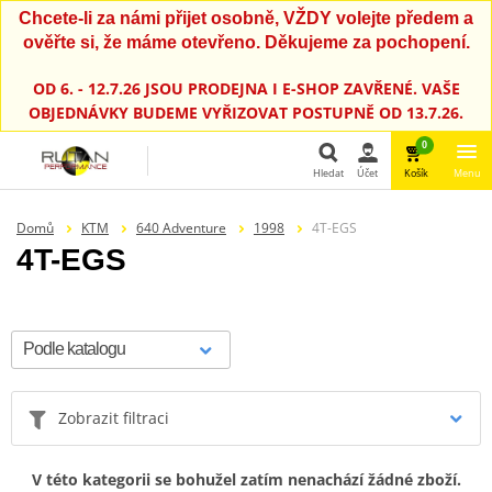
Chcete-li za námi přijet osobně, VŽDY volejte předem a
ověřte si, že máme otevřeno. Děkujeme za pochopení.
OD 6. - 12.7.26 JSOU PRODEJNA I E-SHOP ZAVŘENÉ. VAŠE
OBJEDNÁVKY BUDEME VYŘIZOVAT POSTUPNĚ OD 13.7.26.
0
Hledat
Účet
Košík
Menu
Hledat
Domů
KTM
640 Adventure
1998
4T-EGS
4T-EGS
Zobrazit filtraci
V této kategorii se bohužel zatím nenachází žádné zboží.