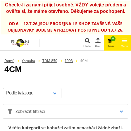
Chcete-li za námi přijet osobně, VŽDY volejte předem a
ověřte si, že máme otevřeno. Děkujeme za pochopení.
OD 6. - 12.7.26 JSOU PRODEJNA I E-SHOP ZAVŘENÉ. VAŠE
OBJEDNÁVKY BUDEME VYŘIZOVAT POSTUPNĚ OD 13.7.26.
0
Hledat
Účet
Košík
Menu
Hledat
Domů
Yamaha
TDM 850
1993
4CM
4CM
Zobrazit filtraci
V této kategorii se bohužel zatím nenachází žádné zboží.