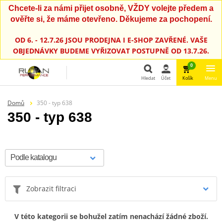
Chcete-li za námi přijet osobně, VŽDY volejte předem a
ověřte si, že máme otevřeno. Děkujeme za pochopení.
OD 6. - 12.7.26 JSOU PRODEJNA I E-SHOP ZAVŘENÉ. VAŠE
OBJEDNÁVKY BUDEME VYŘIZOVAT POSTUPNĚ OD 13.7.26.
0
Hledat
Účet
Košík
Menu
Hledat
Domů
350 - typ 638
350 - typ 638
Zobrazit filtraci
V této kategorii se bohužel zatím nenachází žádné zboží.