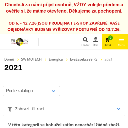
Chcete-li za námi přijet osobně, VŽDY volejte předem a
ověřte si, že máme otevřeno. Děkujeme za pochopení.
OD 6. - 12.7.26 JSOU PRODEJNA I E-SHOP ZAVŘENÉ. VAŠE
OBJEDNÁVKY BUDEME VYŘIZOVAT POSTUPNĚ OD 13.7.26.
0
Hledat
Účet
Košík
Menu
Hledat
Domů
SW MOTECH
Energica
EvaEsseEsse9 RS
2021
2021
Zobrazit filtraci
V této kategorii se bohužel zatím nenachází žádné zboží.