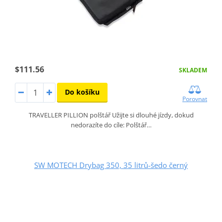
$111.56
SKLADEM
Do košíku
Porovnat
TRAVELLER PILLION polštář Užijte si dlouhé jízdy, dokud
nedorazíte do cíle: Polštář…
SW MOTECH Drybag 350, 35 litrů-šedo černý