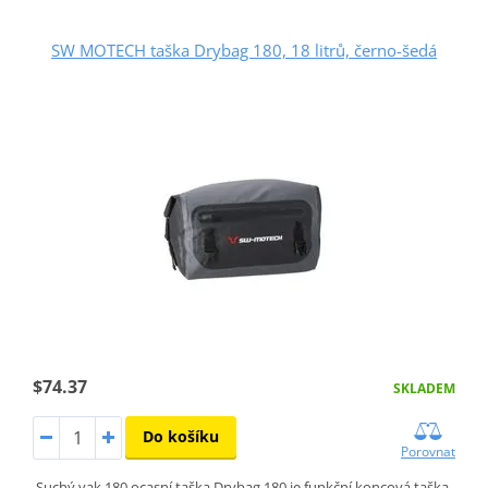
SW MOTECH taška Drybag 180, 18 litrů, černo-šedá
$74.37
SKLADEM
Do košíku
Porovnat
Suchý vak 180 ocasní taška Drybag 180 je funkční koncová taška,