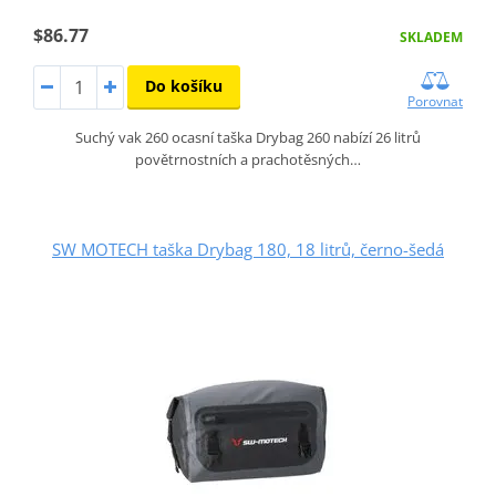
$86.77
SKLADEM
Do košíku
Porovnat
Suchý vak 260 ocasní taška Drybag 260 nabízí 26 litrů
povětrnostních a prachotěsných…
SW MOTECH taška Drybag 180, 18 litrů, černo-šedá