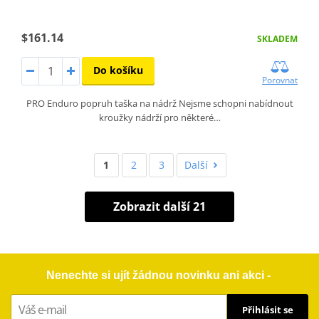
$161.14
SKLADEM
Do košíku
Porovnat
PRO Enduro popruh taška na nádrž Nejsme schopni nabídnout
kroužky nádrží pro některé…
1
2
3
Další
Zobrazit další 21
Nenechte si ujít žádnou novinku ani akci -
Přihlásit se