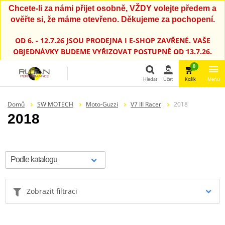
Chcete-li za námi přijet osobně, VŽDY volejte předem a
ověřte si, že máme otevřeno. Děkujeme za pochopení.
OD 6. - 12.7.26 JSOU PRODEJNA I E-SHOP ZAVŘENÉ. VAŠE
OBJEDNÁVKY BUDEME VYŘIZOVAT POSTUPNĚ OD 13.7.26.
0
Hledat
Účet
Košík
Menu
Hledat
Domů
SW MOTECH
Moto-Guzzi
V7 III Racer
2018
2018
Zobrazit filtraci