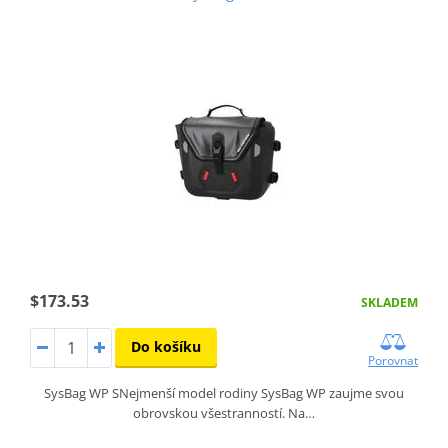
$173.53
SKLADEM
Do košíku
Porovnat
SysBag WP SNejmenší model rodiny SysBag WP zaujme svou
obrovskou všestranností. Na…