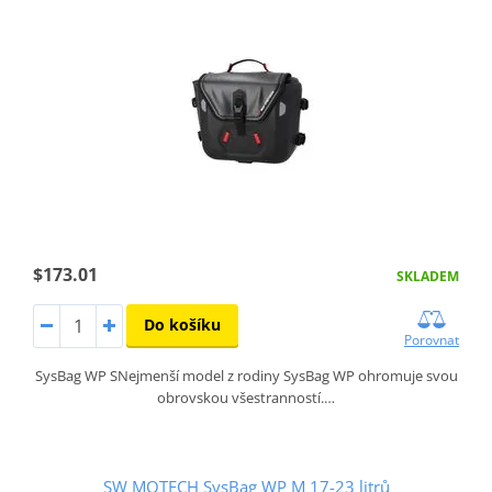
$173.01
SKLADEM
Do košíku
Porovnat
SysBag WP SNejmenší model z rodiny SysBag WP ohromuje svou
obrovskou všestranností.…
SW MOTECH SysBag WP M 17-23 litrů