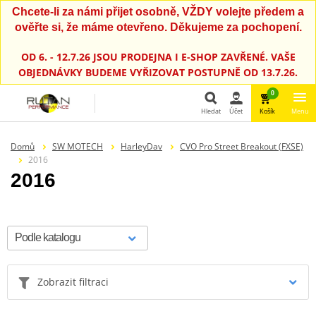
Chcete-li za námi přijet osobně, VŽDY volejte předem a
ověřte si, že máme otevřeno. Děkujeme za pochopení.
OD 6. - 12.7.26 JSOU PRODEJNA I E-SHOP ZAVŘENÉ. VAŠE
OBJEDNÁVKY BUDEME VYŘIZOVAT POSTUPNĚ OD 13.7.26.
0
Hledat
Účet
Košík
Menu
Hledat
Domů
SW MOTECH
HarleyDav
CVO Pro Street Breakout (FXSE)
2016
2016
Zobrazit filtraci