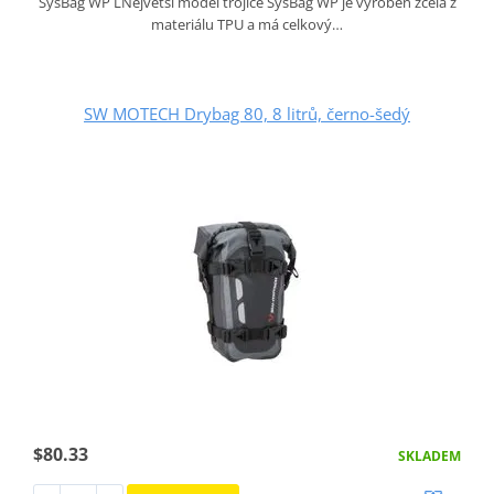
SysBag WP LNejvětší model trojice SysBag WP je vyroben zcela z
materiálu TPU a má celkový…
SW MOTECH Drybag 80, 8 litrů, černo-šedý
$80.33
SKLADEM