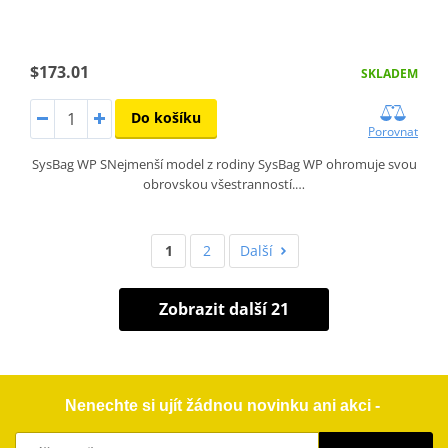
$173.01
SKLADEM
Do košíku
Porovnat
SysBag WP SNejmenší model z rodiny SysBag WP ohromuje svou
obrovskou všestranností.…
1
2
Další
Zobrazit další 21
Nenechte si ujít žádnou novinku ani akci -