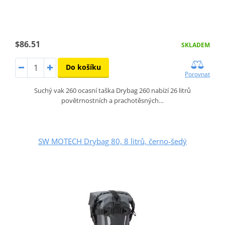
$86.51
SKLADEM
Do košíku
Porovnat
Suchý vak 260 ocasní taška Drybag 260 nabízí 26 litrů
povětrnostních a prachotěsných…
SW MOTECH Drybag 80, 8 litrů, černo-šedý