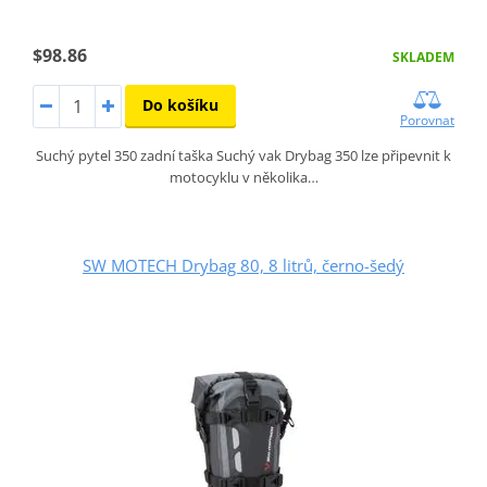
$98.86
SKLADEM
Do košíku
Porovnat
Suchý pytel 350 zadní taška Suchý vak Drybag 350 lze připevnit k
motocyklu v několika…
SW MOTECH Drybag 80, 8 litrů, černo-šedý