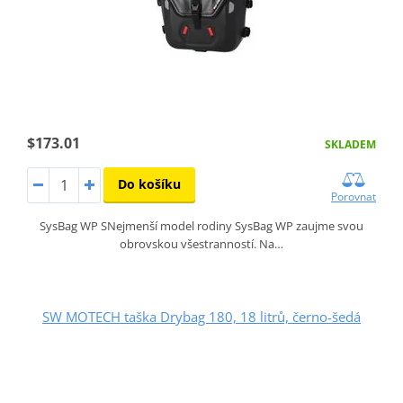
$173.01
SKLADEM
Do košíku
Porovnat
SysBag WP SNejmenší model rodiny SysBag WP zaujme svou
obrovskou všestranností. Na…
SW MOTECH taška Drybag 180, 18 litrů, černo-šedá