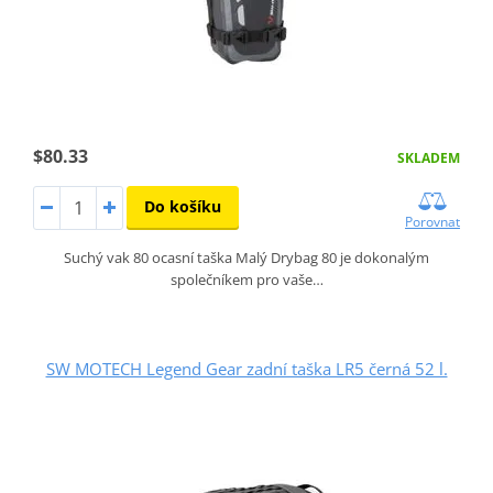
$80.33
SKLADEM
Do košíku
Porovnat
Suchý vak 80 ocasní taška Malý Drybag 80 je dokonalým
společníkem pro vaše…
SW MOTECH Legend Gear zadní taška LR5 černá 52 l.