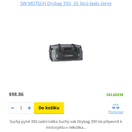
SW MOTECH Drybag 350, 35 litrů-šedo černý
$98.86
SKLADEM
Do košíku
Porovnat
Suchý pytel 350 zadní taška Suchý vak Drybag 350 lze připevnit k
motocyklu v několika…