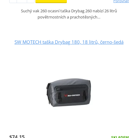
Porovnat
Suchý vak 260 ocasní taška Drybag 260 nabízí 26 litrů
povětrnostních a prachotěsných…
SW MOTECH taška Drybag 180, 18 litrů, černo-šedá
$74.15
SKLADEM