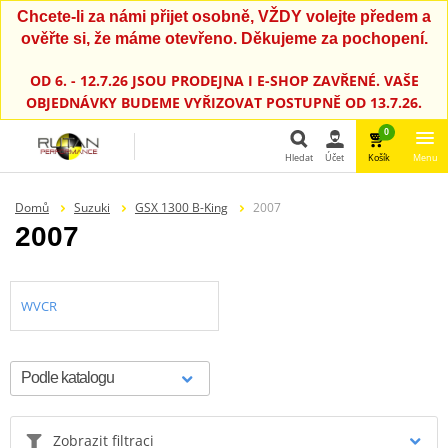
Chcete-li za námi přijet osobně, VŽDY volejte předem a
ověřte si, že máme otevřeno. Děkujeme za pochopení.
OD 6. - 12.7.26 JSOU PRODEJNA I E-SHOP ZAVŘENÉ. VAŠE
OBJEDNÁVKY BUDEME VYŘIZOVAT POSTUPNĚ OD 13.7.26.
0
Hledat
Účet
Košík
Menu
Hledat
Domů
Suzuki
GSX 1300 B-King
2007
2007
WVCR
Zobrazit filtraci