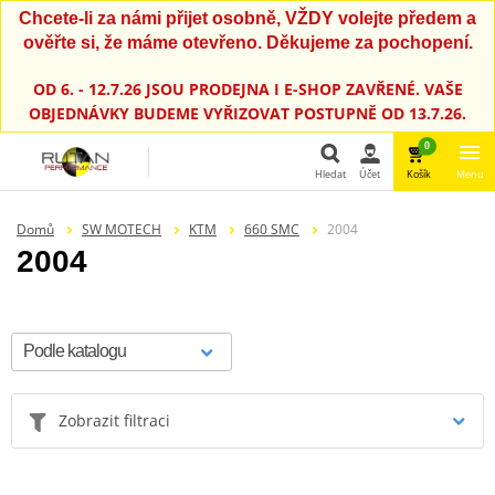
Chcete-li za námi přijet osobně, VŽDY volejte předem a
ověřte si, že máme otevřeno. Děkujeme za pochopení.
OD 6. - 12.7.26 JSOU PRODEJNA I E-SHOP ZAVŘENÉ. VAŠE
OBJEDNÁVKY BUDEME VYŘIZOVAT POSTUPNĚ OD 13.7.26.
0
Hledat
Účet
Košík
Menu
Hledat
Domů
SW MOTECH
KTM
660 SMC
2004
2004
Zobrazit filtraci