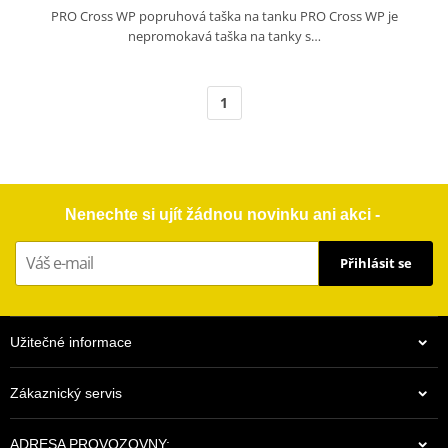
PRO Cross WP popruhová taška na tanku PRO Cross WP je
nepromokavá taška na tanky s…
1
Nenechte si ujít žádnou novinku ani akci -
Přihlásit se
Užitečné informace
Zákaznický servis
ADRESA PROVOZOVNY: