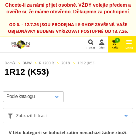
Chcete-li za námi přijet osobně, VŽDY volejte předem a
ověřte si, že máme otevřeno. Děkujeme za pochopení.
OD 6. - 12.7.26 JSOU PRODEJNA I E-SHOP ZAVŘENÉ. VAŠE
OBJEDNÁVKY BUDEME VYŘIZOVAT POSTUPNĚ OD 13.7.26.
0
Hledat
Účet
Košík
Menu
Hledat
Domů
BMW
R 1200 R
2018
1R12 (K53)
1R12 (K53)
Zobrazit filtraci
V této kategorii se bohužel zatím nenachází žádné zboží.