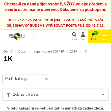
Chcete-li za námi přijet osobně, VŽDY volejte předem a
ověřte si, že máme otevřeno. Děkujeme za pochopení.
OD 6. - 12.7.26 JSOU PRODEJNA I E-SHOP ZAVŘENÉ. VAŠE
OBJEDNÁVKY BUDEME VYŘIZOVAT POSTUPNĚ OD 13.7.26.
0
Hledat
Účet
Košík
Menu
Hledat
Domů
Ducati
Hypermotard 950 / SP
2019
1K
1K
Zobrazit filtraci
V této kategorii se bohužel zatím nenachází žádné zboží.