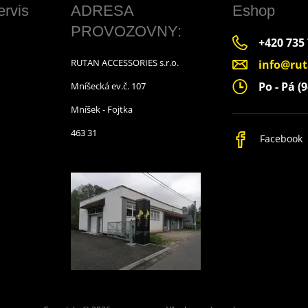
ervis
ADRESA
Eshop
PROVOZOVNY:
+420 735
RUTAN ACCESSORIES s.r.o.
info@rut
Po - Pá (9
Mníšecká ev.č. 107
Mníšek - Fojtka
463 31
Facebook