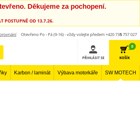
otevřeno. Děkujeme za pochopení.
T POSTUPNĚ OD 13.7.26.
orovnání
Otevřeno Po - Pá (9-16) - vždy volejte předem +420 73
5
757 027
0
PŘIHLÁSIT SE
KOŠÍK
lňky
Karbon / laminát
Výbava motorkáře
SW MOTECH