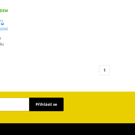
ADEM
ovnat
o
lu
1
Přihlásit se