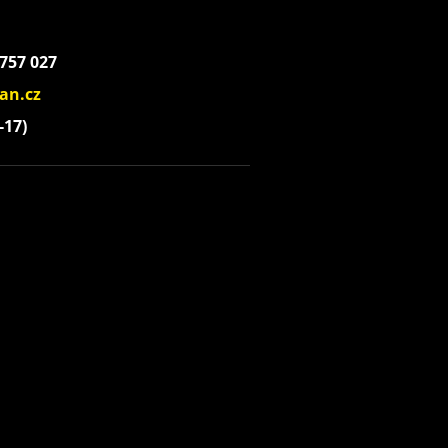
 757 027
an.cz
-17)