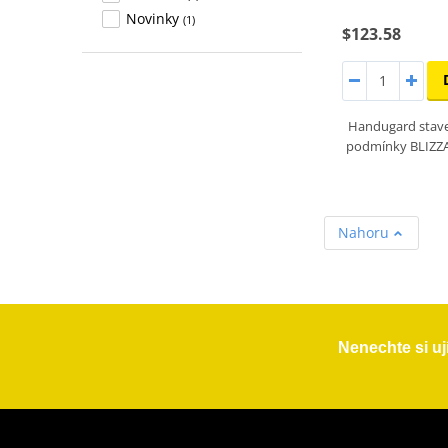
Novinky
(1)
$123.58
Handugard stav
podmínky BLIZZA
Nahoru
Nenechte si uj