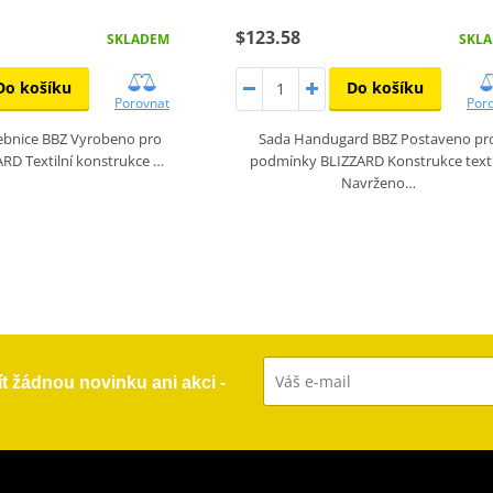
$123.58
SKLADEM
SKL
Do košíku
Do košíku
Porovnat
Por
ebnice BBZ Vyrobeno pro
Sada Handugard BBZ Postaveno pr
RD Textilní konstrukce …
podmínky BLIZZARD Konstrukce texti
Navrženo…
ít žádnou novinku ani akci -