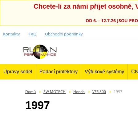
Chcete-li za námi přijet osobně
OD 6. - 12.7.26 JSOU 
Kontakty
FAQ
Obchodní podmínky
Úpravy sedel
Padací protektory
Výfukové systémy
CN
Domů
SW MOTECH
Honda
VFR 800
1997
1997