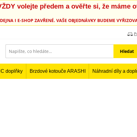
, VŽDY volejte předem a ověřte si, že máme 
PRODEJNA I E-SHOP ZAVŘENÉ. VAŠE OBJEDNÁVKY BUDEME VYŘIZOVA
P
Hledat
C doplňky
Brzdové kotouče ARASHI
Náhradní díly a dop