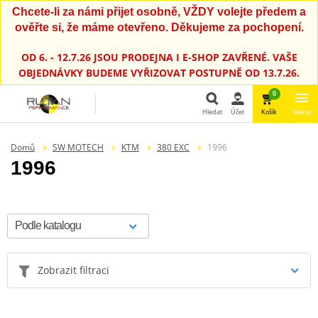
Chcete-li za námi přijet osobně, VŽDY volejte předem a
ověřte si, že máme otevřeno. Děkujeme za pochopení.
OD 6. - 12.7.26 JSOU PRODEJNA I E-SHOP ZAVŘENÉ. VAŠE
OBJEDNÁVKY BUDEME VYŘIZOVAT POSTUPNĚ OD 13.7.26.
0
Hledat
Účet
Košík
Menu
Hledat
Domů
SW MOTECH
KTM
380 EXC
1996
1996
Zobrazit filtraci