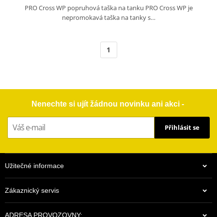
PRO Cross WP popruhová taška na tanku PRO Cross WP je
nepromokavá taška na tanky s…
1
Nenechte si ujít žádnou novinku ani akci -
Přihlásit se
Užitečné informace
Zákaznický servis
ADRESA PROVOZOVNY: