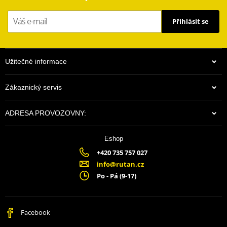
Závit
M8, right
Přihlásit se
Barva
chrom
Homologace
NE
Užitečné informace
Zákaznický servis
ADRESA PROVOZOVNY:
Eshop
+420 735 757 027
info@rutan.cz
Po - Pá (9-17)
Facebook