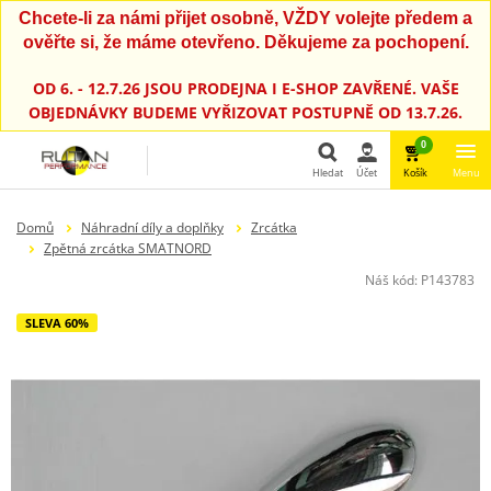
Chcete-li za námi přijet osobně, VŽDY volejte předem a
ověřte si, že máme otevřeno. Děkujeme za pochopení.
OD 6. - 12.7.26 JSOU PRODEJNA I E-SHOP ZAVŘENÉ. VAŠE
OBJEDNÁVKY BUDEME VYŘIZOVAT POSTUPNĚ OD 13.7.26.
0
Hledat
Účet
Košík
Menu
Hledat
Domů
Náhradní díly a doplňky
Zrcátka
Zpětná zrcátka SMATNORD
Náš kód:
P143783
SLEVA 60%