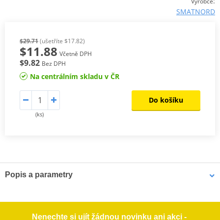
:
Výrobce
SMATNORD
$29.71
(ušetříte $17.82)
$11.88
Včetně DPH
$9.82
Bez DPH
Na centrálním skladu v ČR
Do košíku
(ks)
Popis a parametry
Výrobce
SMATNORD
Montážní strana
pravý
Nenechte si ujít žádnou novinku ani akci -