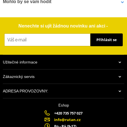
Mohlo by se vám hodit
Výrobce
NGK
Označení dealera
7791
Pouzdro na náhradní svíčku MOTION STUFF černá
Nenechte si ujít žádnou novinku ani akci -
Země původu
JP
Alternativa DENSO
IU01-24
Přihlásit se
Užitečné informace
Zákaznický servis
ADRESA PROVOZOVNY:
Eshop
$5.18
+420 735 757 027
Na centrálním skladu v ČR
info@rutan.cz
Po - Pá (9-17)