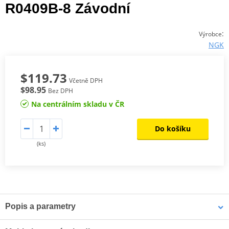
R0409B-8 Závodní
:
Výrobce
NGK
$119.73
Včetně DPH
$98.95
Bez DPH
Na centrálním skladu v ČR
Do košíku
(ks)
Popis a parametry
NGK katalog 2017
PDF