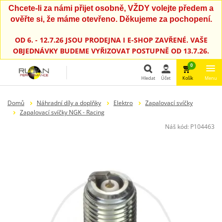
Chcete-li za námi přijet osobně, VŽDY volejte předem a
ověřte si, že máme otevřeno. Děkujeme za pochopení.
OD 6. - 12.7.26 JSOU PRODEJNA I E-SHOP ZAVŘENÉ. VAŠE
OBJEDNÁVKY BUDEME VYŘIZOVAT POSTUPNĚ OD 13.7.26.
0
Hledat
Účet
Košík
Menu
Hledat
Domů
Náhradní díly a doplňky
Elektro
Zapalovací svíčky
Zapalovací svíčky NGK - Racing
Náš kód:
P104463