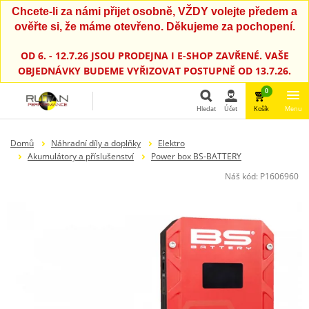
Chcete-li za námi přijet osobně, VŽDY volejte předem a
ověřte si, že máme otevřeno. Děkujeme za pochopení.
OD 6. - 12.7.26 JSOU PRODEJNA I E-SHOP ZAVŘENÉ. VAŠE
OBJEDNÁVKY BUDEME VYŘIZOVAT POSTUPNĚ OD 13.7.26.
0
Hledat
Účet
Košík
Menu
Hledat
Domů
Náhradní díly a doplňky
Elektro
Akumulátory a příslušenství
Power box BS-BATTERY
Náš kód:
P1606960