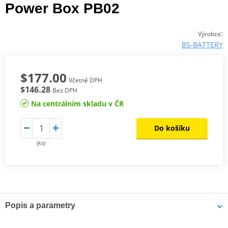
Power Box PB02
:
Výrobce
BS-BATTERY
$177.00
Včetně DPH
$146.28
Bez DPH
Na centrálním skladu v ČR
Do košíku
(ks)
Popis a parametry
Power BOX PB-02 je dokonalé řešení záložního napájení schopné