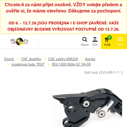
Chcete-li za námi přijet osobně, VŽDY volejte předem a
ověřte si, že máme otevřeno. Děkujeme za pochopení.
OD 6. - 12.7.26 JSOU PRODEJNA I E-SHOP ZAVŘENÉ. VAŠE
OBJEDNÁVKY BUDEME VYŘIZOVAT POSTUPNĚ OD 13.7.26.
0
Hledat
Účet
Košík
Menu
Hledat
Domů
CNC doplňky
CNC páčky ARASHI
Aprilia
modelová řada "RSV"
RSV 1000 Mille V2 ´04-09
Náš kód:
LEV3-BR-F-11 2