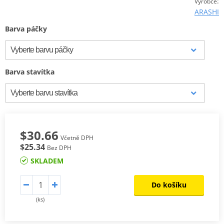
:
Výrobce
ARASHI
Barva páčky
Barva stavítka
$30.66
Včetně DPH
$25.34
Bez DPH
SKLADEM
Do košíku
(ks)