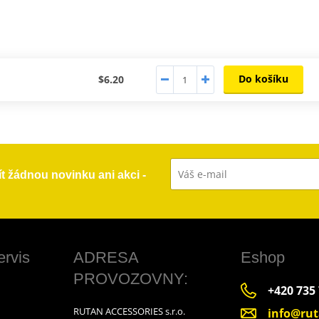
Do košíku
$6.20
ít žádnou novinku ani akci -
ervis
ADRESA
Eshop
PROVOZOVNY:
+420 735
RUTAN ACCESSORIES s.r.o.
info@rut