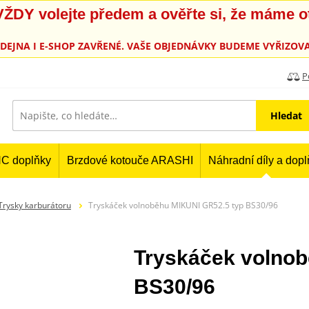
, VŽDY volejte předem a ověřte si, že máme 
PRODEJNA I E-SHOP ZAVŘENÉ. VAŠE OBJEDNÁVKY BUDEME VYŘIZOVA
P
Hledat
C doplňky
Brzdové kotouče ARASHI
Náhradní díly a dop
Trysky karburátoru
Tryskáček volnoběhu MIKUNI GR52.5 typ BS30/96
Tryskáček volnob
BS30/96