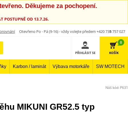
otevřeno. Děkujeme za pochopení.
T POSTUPNĚ OD 13.7.26.
orovnání
Otevřeno Po - Pá (9-16) - vždy volejte předem +420 73
5
757 027
0
PŘIHLÁSIT SE
KOŠÍK
lňky
Karbon / laminát
Výbava motorkáře
SW MOTECH
Náš kód:
P631
ěhu MIKUNI GR52.5 typ