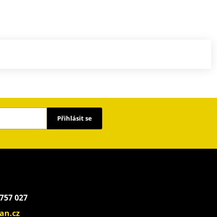
Přihlásit se
 757 027
an.cz