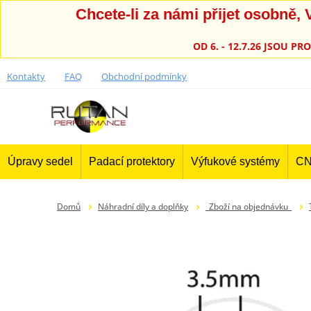
Chcete-li za námi přijet osobně
OD 6. - 12.7.26 JSOU 
Kontakty
FAQ
Obchodní podmínky
Úpravy sedel
Padací protektory
Výfukové systémy
CN
Domů
Náhradní díly a doplňky
_Zboží na objednávku_