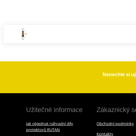
Nenechte si uj
Užitečné informace
Zákaznický s
Jak objednat náhradní díly
Obchodní podmínky
protektorů RUTAN
Kontakty