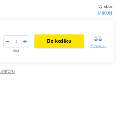
:
Výrobce
MIKUNI
Do košíku
Porovnat
(ks)
urátoru