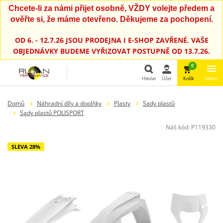
Chcete-li za námi přijet osobně, VŽDY volejte předem a
ověřte si, že máme otevřeno. Děkujeme za pochopení.
OD 6. - 12.7.26 JSOU PRODEJNA I E-SHOP ZAVŘENÉ. VAŠE
OBJEDNÁVKY BUDEME VYŘIZOVAT POSTUPNĚ OD 13.7.26.
0
Hledat
Účet
Košík
Menu
Hledat
Domů
Náhradní díly a doplňky
Plasty
Sady plastů
Sady plastů POLISPORT
Náš kód:
P119330
SLEVA 28%