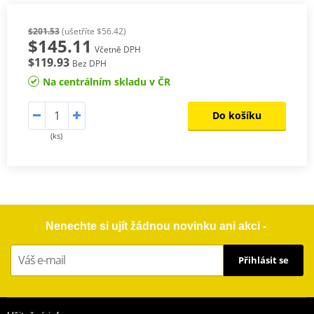
$201.53
(ušetříte $56.42)
$145.11
Včetně DPH
$119.93
Bez DPH
Na centrálním skladu v ČR
Do košíku
(ks)
Nenechte si ujít žádnou novinku ani akci -
Přihlásit se