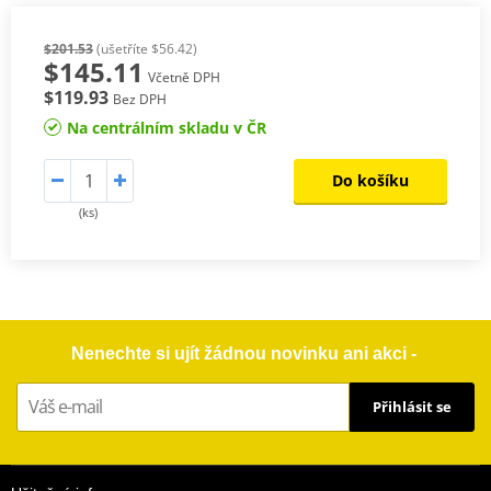
$201.53
(ušetříte $56.42)
$145.11
Včetně DPH
$119.93
Bez DPH
Na centrálním skladu v ČR
Do košíku
(ks)
Nenechte si ujít žádnou novinku ani akci -
Přihlásit se