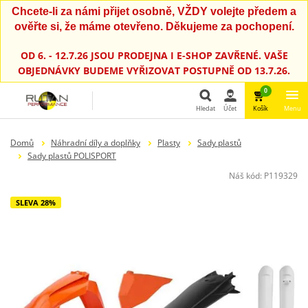
Chcete-li za námi přijet osobně, VŽDY volejte předem a
ověřte si, že máme otevřeno. Děkujeme za pochopení.
OD 6. - 12.7.26 JSOU PRODEJNA I E-SHOP ZAVŘENÉ. VAŠE
OBJEDNÁVKY BUDEME VYŘIZOVAT POSTUPNĚ OD 13.7.26.
0
Hledat
Účet
Košík
Menu
Hledat
Domů
Náhradní díly a doplňky
Plasty
Sady plastů
Sady plastů POLISPORT
Náš kód:
P119329
SLEVA 28%