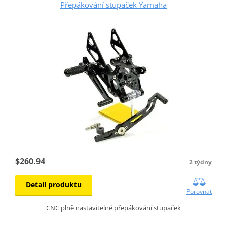
Přepákování stupaček Yamaha
$260.94
2 týdny
Detail produktu
Porovnat
CNC plně nastavitelné přepákování stupaček