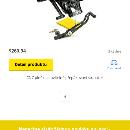
$260.94
2 týdny
Detail produktu
Porovnat
CNC plně nastavitelné přepákování stupaček
1
Nenechte si ujít žádnou novinku ani akci -