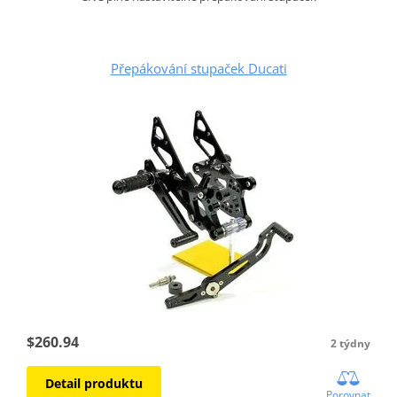
Přepákování stupaček Ducati
$260.94
2 týdny
Detail produktu
Porovnat