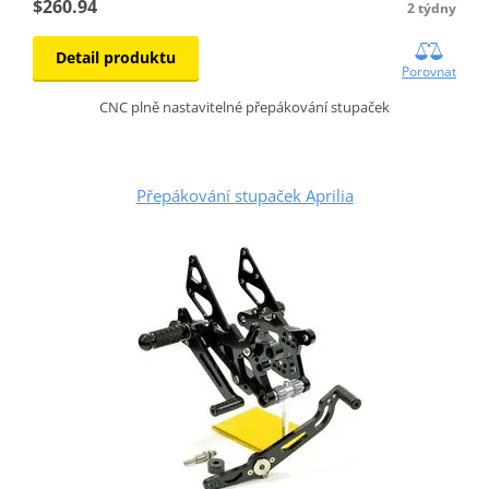
$260.94
2 týdny
Detail produktu
Porovnat
CNC plně nastavitelné přepákování stupaček
Přepákování stupaček Aprilia