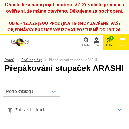
Chcete-li za námi přijet osobně, VŽDY volejte předem a
ověřte si, že máme otevřeno. Děkujeme za pochopení.
OD 6. - 12.7.26 JSOU PRODEJNA I E-SHOP ZAVŘENÉ. VAŠE
OBJEDNÁVKY BUDEME VYŘIZOVAT POSTUPNĚ OD 13.7.26.
0
Hledat
Účet
Košík
Menu
Hledat
Domů
CNC doplňky
Přepákování stupaček ARASHI
Přepákování stupaček ARASHI
Zobrazit filtraci