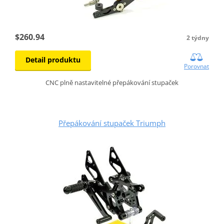
$260.94
2 týdny
Detail produktu
Porovnat
CNC plně nastavitelné přepákování stupaček
Přepákování stupaček Triumph