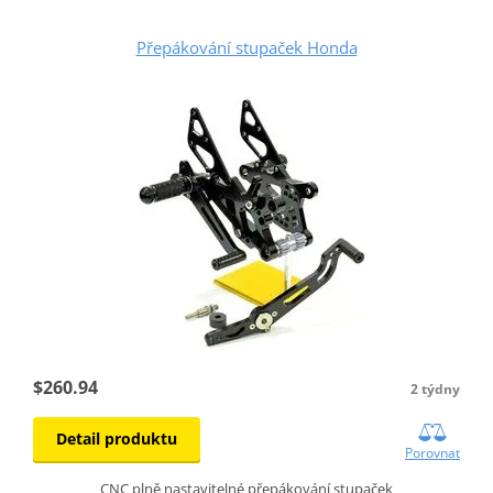
Přepákování stupaček Honda
$260.94
2 týdny
Detail produktu
Porovnat
CNC plně nastavitelné přepákování stupaček