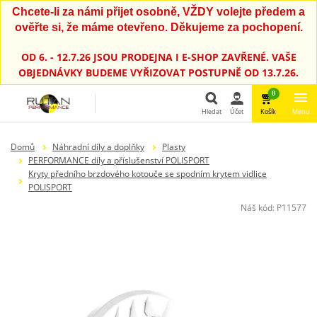
Chcete-li za námi přijet osobně, VŽDY volejte předem a
ověřte si, že máme otevřeno. Děkujeme za pochopení.
OD 6. - 12.7.26 JSOU PRODEJNA I E-SHOP ZAVŘENÉ. VAŠE
OBJEDNÁVKY BUDEME VYŘIZOVAT POSTUPNĚ OD 13.7.26.
0
Hledat
Účet
Košík
Menu
Hledat
Domů
Náhradní díly a doplňky
Plasty
PERFORMANCE díly a příslušenství POLISPORT
Kryty předního brzdového kotouče se spodním krytem vidlice
POLISPORT
Náš kód:
P11577