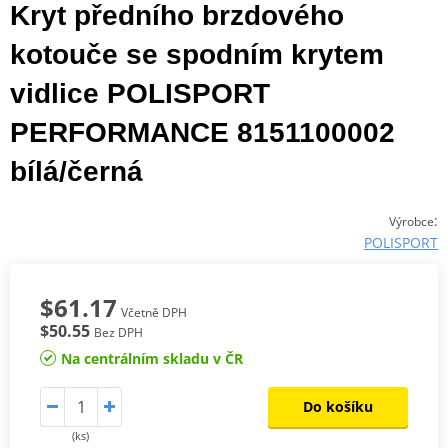
Kryt předního brzdového
kotouče se spodním krytem
vidlice POLISPORT
PERFORMANCE 8151100002
bílá/černá
:
Výrobce
POLISPORT
$61.17
Včetně DPH
$50.55
Bez DPH
Na centrálním skladu v ČR
Do košíku
(ks)