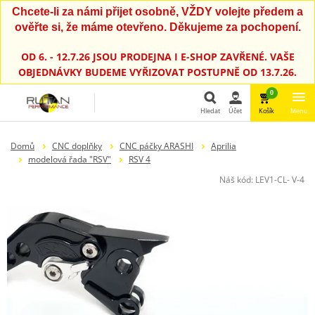
Chcete-li za námi přijet osobně, VŽDY volejte předem a
ověřte si, že máme otevřeno. Děkujeme za pochopení.
OD 6. - 12.7.26 JSOU PRODEJNA I E-SHOP ZAVŘENÉ. VAŠE
OBJEDNÁVKY BUDEME VYŘIZOVAT POSTUPNĚ OD 13.7.26.
0
Hledat
Účet
Košík
Menu
Hledat
Domů
CNC doplňky
CNC páčky ARASHI
Aprilia
modelová řada "RSV"
RSV 4
Náš kód:
LEV1-CL- V-4