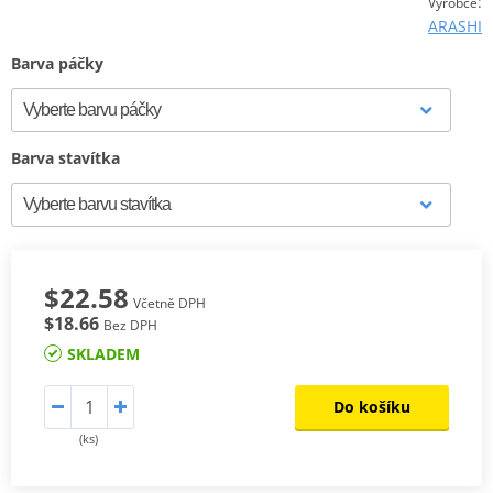
:
Výrobce
ARASHI
Barva páčky
Barva stavítka
$22.58
Včetně DPH
$18.66
Bez DPH
SKLADEM
Do košíku
(ks)