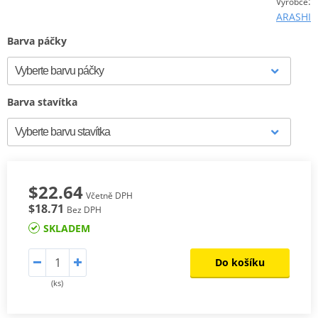
:
Výrobce
ARASHI
Barva páčky
Barva stavítka
$22.64
Včetně DPH
$18.71
Bez DPH
SKLADEM
Do košíku
(ks)