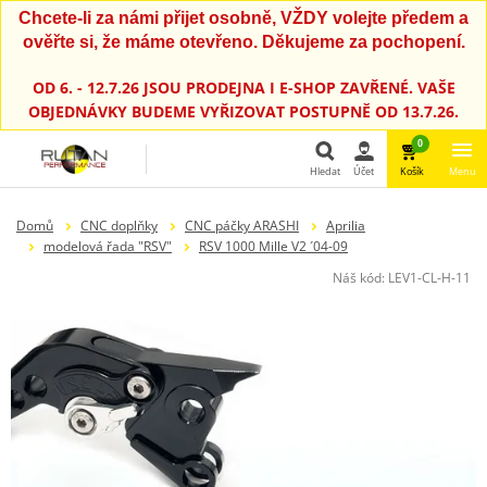
Chcete-li za námi přijet osobně, VŽDY volejte předem a
ověřte si, že máme otevřeno. Děkujeme za pochopení.
OD 6. - 12.7.26 JSOU PRODEJNA I E-SHOP ZAVŘENÉ. VAŠE
OBJEDNÁVKY BUDEME VYŘIZOVAT POSTUPNĚ OD 13.7.26.
0
Hledat
Účet
Košík
Menu
Hledat
Domů
CNC doplňky
CNC páčky ARASHI
Aprilia
modelová řada "RSV"
RSV 1000 Mille V2 ´04-09
Náš kód:
LEV1-CL-H-11