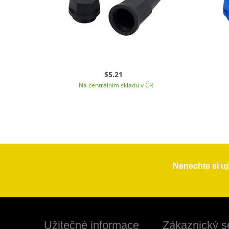
$5.21
Na centrálním skladu v ČR
Nenechte si uj
Užitečné informace
Zákaznický s