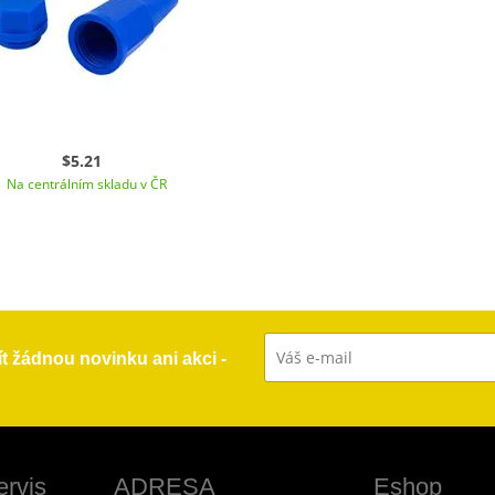
$5.21
Na centrálním skladu v ČR
ít žádnou novinku ani akci -
ervis
ADRESA
Eshop