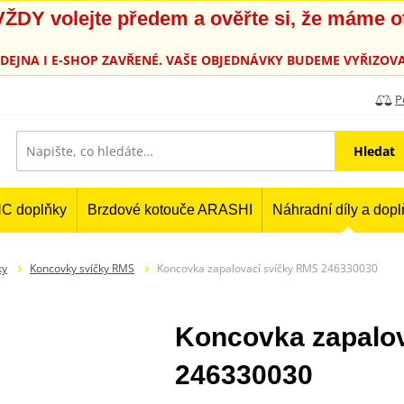
, VŽDY volejte předem a ověřte si, že máme 
PRODEJNA I E-SHOP ZAVŘENÉ. VAŠE OBJEDNÁVKY BUDEME VYŘIZOVA
P
Hledat
C doplňky
Brzdové kotouče ARASHI
Náhradní díly a dop
ky
Koncovky svíčky RMS
Koncovka zapalovací svíčky RMS 246330030
Koncovka zapalo
246330030