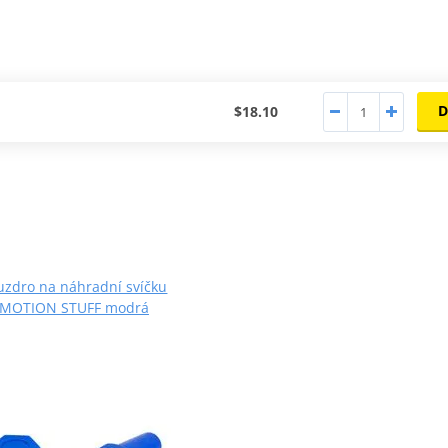
D
$18.10
uzdro na náhradní svíčku
MOTION STUFF modrá