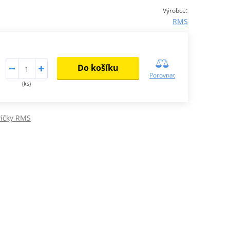
:
Výrobce
RMS
Do košíku
Porovnat
(ks)
víčky RMS