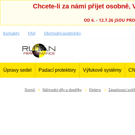
Chcete-li za námi přijet osobně
OD 6. - 12.7.26 JSOU 
Kontakty
FAQ
Obchodní podmínky
Úpravy sedel
Padací protektory
Výfukové systémy
CN
Domů
Náhradní díly a doplňky
Elektro
Zapalovací svíč