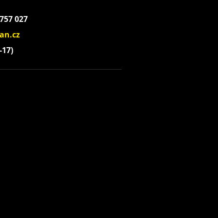
 757 027
an.cz
-17)