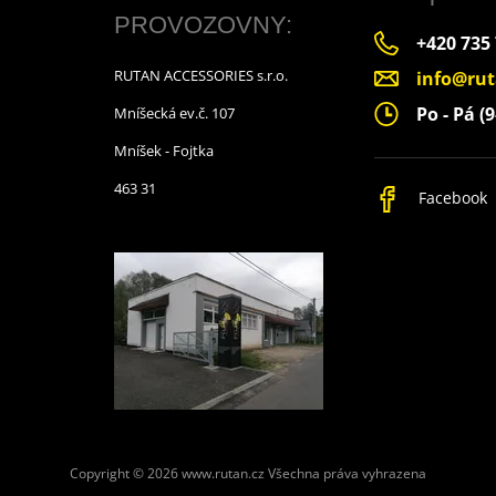
PROVOZOVNY:
+420 735
RUTAN ACCESSORIES s.r.o.
info@rut
Po - Pá (9
Mníšecká ev.č. 107
Mníšek - Fojtka
463 31
Facebook
Copyright © 2026 www.rutan.cz
Všechna práva vyhrazena