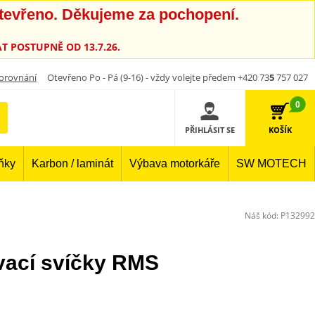
otevřeno. Děkujeme za pochopení.
T POSTUPNĚ OD 13.7.26.
orovnání
Otevřeno Po - Pá (9-16) - vždy volejte předem +420 73
5
757 027
0
PŘIHLÁSIT SE
KOŠÍK
lňky
Karbon / laminát
Výbava motorkáře
SW MOTECH
Náš kód:
P132992
vací svíčky RMS