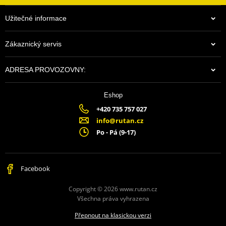
Užitečné informace
Zákaznický servis
ADRESA PROVOZOVNY:
Eshop
$5.21
+420 735 757 027
Na centrálním skladu v ČR
info@rutan.cz
Po - Pá (9-17)
Facebook
Copyright © 2026 www.rutan.cz
Všechna práva vyhrazena
Přepnout na klasickou verzi