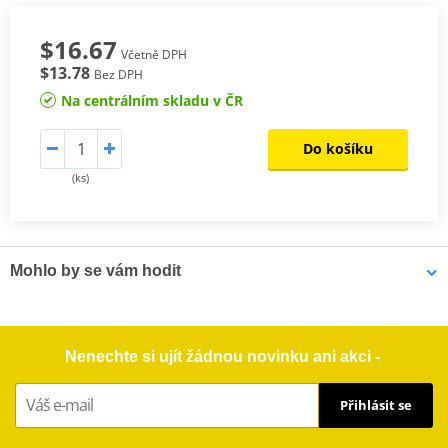
$16.67
Včetně DPH
$13.78
Bez DPH
Na centrálním skladu v ČR
Do košíku
(ks)
Mohlo by se vám hodit
Pouzdro na náhradní svíčku MOTION STUFF černá
Nenechte si ujít žádnou novinku ani akci -
Přihlásit se