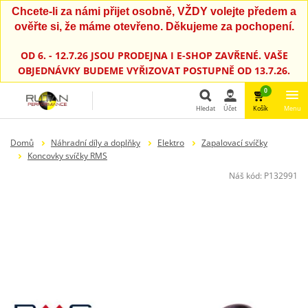
Chcete-li za námi přijet osobně, VŽDY volejte předem a
ověřte si, že máme otevřeno. Děkujeme za pochopení.
OD 6. - 12.7.26 JSOU PRODEJNA I E-SHOP ZAVŘENÉ. VAŠE
OBJEDNÁVKY BUDEME VYŘIZOVAT POSTUPNĚ OD 13.7.26.
0
Hledat
Účet
Košík
Menu
Hledat
Domů
Náhradní díly a doplňky
Elektro
Zapalovací svíčky
Koncovky svíčky RMS
Náš kód:
P132991