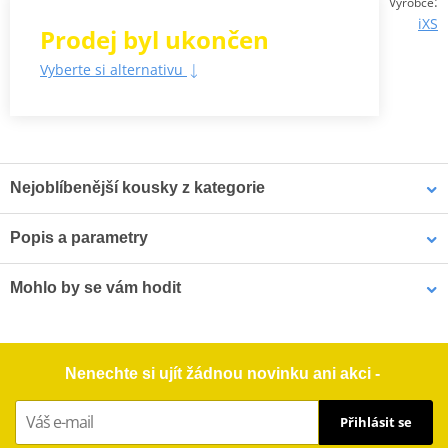
:
Výrobce
iXS
Prodej byl ukončen
Vyberte si alternativu
Nejoblíbenější kousky z kategorie
V této kategorii se bohužel zatím nenachází žádné zboží.
Popis a parametry
INTEGRÁLNÍ HELMA iXS 1100 2.4
Mohlo by se vám hodit
Integrální helma vyrobená z polykarbonátu
Obal na helmu GMS ZG92601 fluorescentní žlutá
Skvěle vybavená integrální helma se skořepinou vyrobenou z
Nenechte si ujít žádnou novinku ani akci -
pevného polykarbonátu. Skořepina díky odolné konstrukci dobře
pohlcuje nárazy a helma tak zajišťuje vysokou míru bezpečnosti.
Přihlásit se
Větrací otvory na bradě a na čele zajišťují skvělé větrání a dobré