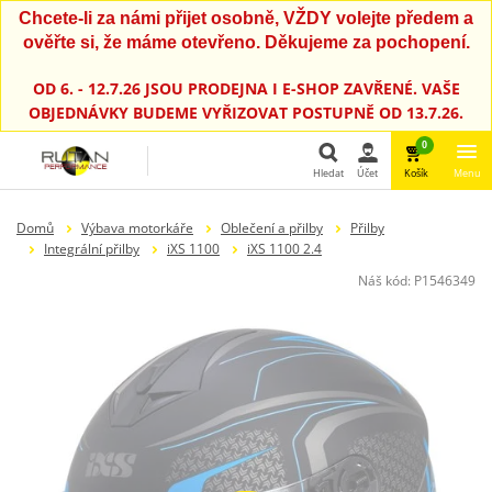
Chcete-li za námi přijet osobně, VŽDY volejte předem a
ověřte si, že máme otevřeno. Děkujeme za pochopení.
OD 6. - 12.7.26 JSOU PRODEJNA I E-SHOP ZAVŘENÉ. VAŠE
OBJEDNÁVKY BUDEME VYŘIZOVAT POSTUPNĚ OD 13.7.26.
0
Hledat
Účet
Košík
Menu
Hledat
Domů
Výbava motorkáře
Oblečení a přilby
Přilby
Integrální přilby
iXS 1100
iXS 1100 2.4
Náš kód:
P1546349