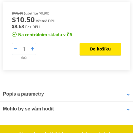
$11.41
(ušetříte $0.90)
$10.50
Včetně DPH
$8.68
Bez DPH
Na centrálním skladu v ČR
Do košíku
(ks)
Popis a parametry
Výrobce
SHAD
Mohlo by se vám hodit
Obsah balení
2 dorazy pro systém 3P
Boční kufry na motorku SHAD SH23 D0B23200W vzhled hliníku