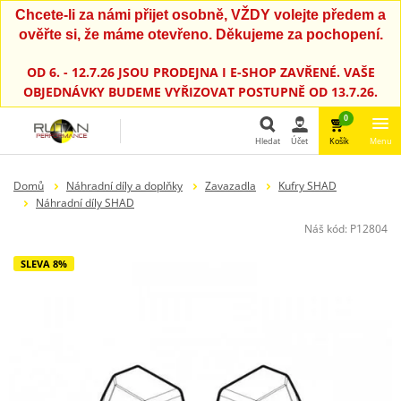
Chcete-li za námi přijet osobně, VŽDY volejte předem a
ověřte si, že máme otevřeno. Děkujeme za pochopení.
OD 6. - 12.7.26 JSOU PRODEJNA I E-SHOP ZAVŘENÉ. VAŠE
OBJEDNÁVKY BUDEME VYŘIZOVAT POSTUPNĚ OD 13.7.26.
0
Hledat
Účet
Košík
Menu
Hledat
Domů
Náhradní díly a doplňky
Zavazadla
Kufry SHAD
Náhradní díly SHAD
Náš kód:
P12804
SLEVA 8%