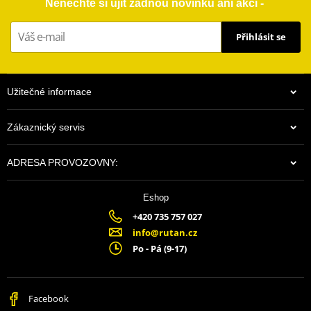
Nenechte si ujít žádnou novinku ani akci -
Přihlásit se
Užitečné informace
Zákaznický servis
ADRESA PROVOZOVNY:
Eshop
$241.65
+420 735 757 027
Na centrálním skladu v ČR
info@rutan.cz
Po - Pá (9-17)
Facebook