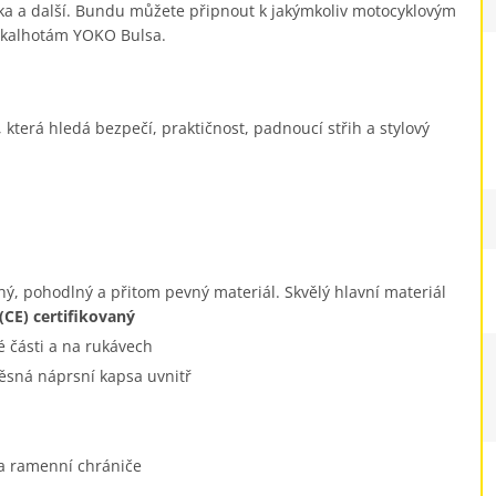
enka a další. Bundu můžete připnout k jakýmkoliv motocyklovým
ke kalhotám YOKO Bulsa.
která hledá bezpečí, praktičnost, padnoucí střih a stylový
hý, pohodlný a přitom pevný materiál. Skvělý hlavní materiál
(CE) certifikovaný
é části a na rukávech
ěsná náprsní kapsa uvnitř
 a ramenní chrániče