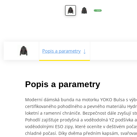
Popis a parametry
Popis a parametry
Moderní dámská bunda na motorku YOKO Bulsa s výbor
certifikovaného pohodlného a pevného materiálu Hydro
loketní a ramenní chrániče. Bezpečnost dále zvyšují st
Pohodlí zajišťuje prodyšná a voděodolná YZ podšívka a
voděodolnými ESO zipy, které oceníte v deštivém počas
chladné počasí. Díky dvěma předním kapsám, svařova