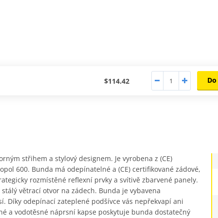
Do
$114.42
ným střihem a stylový designem. Je vyrobena z (CE)
pol 600. Bunda má odepínatelné a (CE) certifikované zádové,
rategicky rozmístěné reflexní prvky a svítivě zbarvené panely.
 stálý větrací otvor na zádech. Bunda je vybavena
í. Díky odepínací zateplené podšívce vás nepřekvapí ani
né a vodotěsné náprsní kapse poskytuje bunda dostatečný