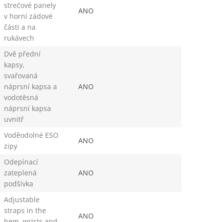
strečové panely
ANO
v horní zádové
části a na
rukávech
Dvě přední
kapsy,
svařovaná
náprsní kapsa a
ANO
vodotěsná
náprsní kapsa
uvnitř
Voděodolné ESO
ANO
zipy
Odepínací
zateplená
ANO
podšívka
Adjustable
straps in the
ANO
hem, wrists and