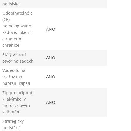
podšívka
Odepínatelné a
(CE)
homologované
ANO
zádové, loketní
a ramenní
chrániče
Stálý větrací
ANO
otvor na zádech
Voděodolná
svařovaná
ANO
náprsní kapsa
Zip pro připnutí
k jakýmkoliv
ANO
motocyklovým
kalhotám
Strategicky
umístěné