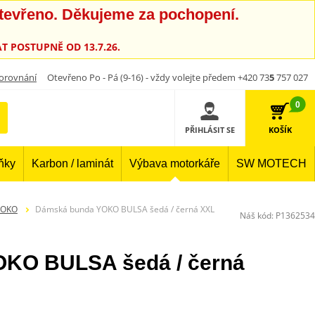
otevřeno. Děkujeme za pochopení.
T POSTUPNĚ OD 13.7.26.
orovnání
Otevřeno Po - Pá (9-16) - vždy volejte předem +420 73
5
757 027
0
PŘIHLÁSIT SE
KOŠÍK
lňky
Karbon / laminát
Výbava motorkáře
SW MOTECH
YOKO
Dámská bunda YOKO BULSA šedá / černá XXL
Náš kód:
P1362534
KO BULSA šedá / černá