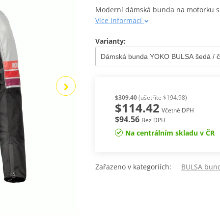
Moderní dámská bunda na motorku s 
Více informací
Varianty:
$309.40
(ušetříte $194.98)
$114.42
Včetně DPH
$94.56
Bez DPH
Na centrálním skladu v ČR
Zařazeno v kategoriích:
BULSA bun