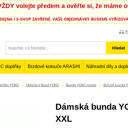
, VŽDY volejte předem a ověřte si, že máme 
PRODEJNA I E-SHOP ZAVŘENÉ. VAŠE OBJEDNÁVKY BUDEME VYŘIZOVA
P
Hledat
C doplňky
Brzdové kotouče ARASHI
Náhradní díly a dop
 přilby YOKO
Oblečení Road YOKO
Bundy YOKO street
BULSA bunda 
Dámská bunda YO
XXL