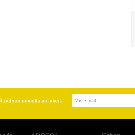
ít žádnou novinku ani akci -