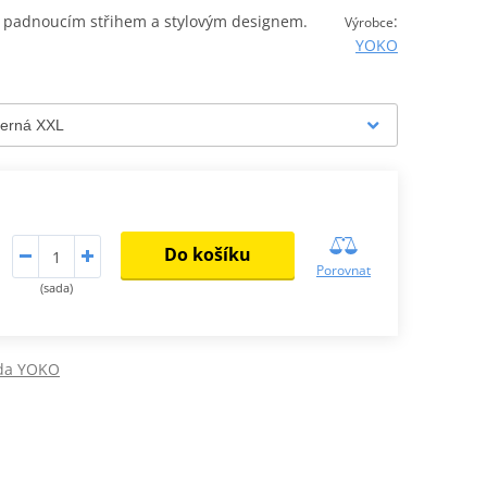
padnoucím střihem a stylovým designem.
:
Výrobce
YOKO
Do košíku
Porovnat
(sada)
da YOKO