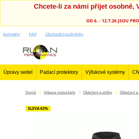
Chcete-li za námi přijet osobně
OD 6. - 12.7.26 JSOU 
Kontakty
FAQ
Obchodní podmínky
Úpravy sedel
Padací protektory
Výfukové systémy
CN
Domů
Výbava motorkáře
Oblečení a přilby
Oblečení a
SLEVA 63%