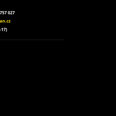
 757 027
an.cz
-17)