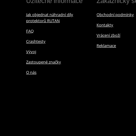
Užitečné informace
Zákaznický s
Jak objednat náhradní díly
Obchodní podmínky
protektorů RUTAN
Kontakty
FAQ
Vrácení zboží
Crashtesty
Reklamace
Vývoj
Zastoupené značky
O nás