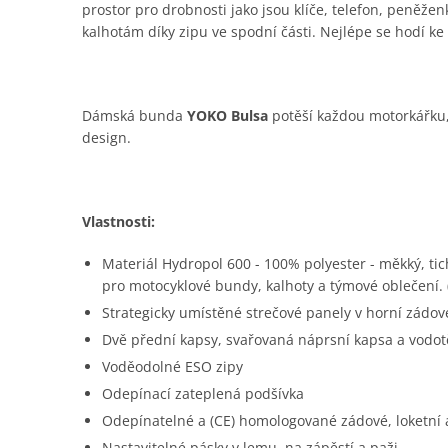
prostor pro drobnosti jako jsou klíče, telefon, peněž
kalhotám díky zipu ve spodní části. Nejlépe se hodí 
Dámská bunda
YOKO Bulsa
potěší každou motorkářku, 
design.
Vlastnosti:
Materiál Hydropol 600 - 100% polyester - měkký, tic
pro motocyklové bundy, kalhoty a týmové oblečení.
Strategicky umístěné strečové panely v horní zádov
Dvě přední kapsy, svařovaná náprsní kapsa a vodot
Voděodolné ESO zipy
Odepínací zateplená podšívka
Odepínatelné a (CE) homologované zádové, loketní
Nastavitelné pásky v lemu, na zápěstí a paži