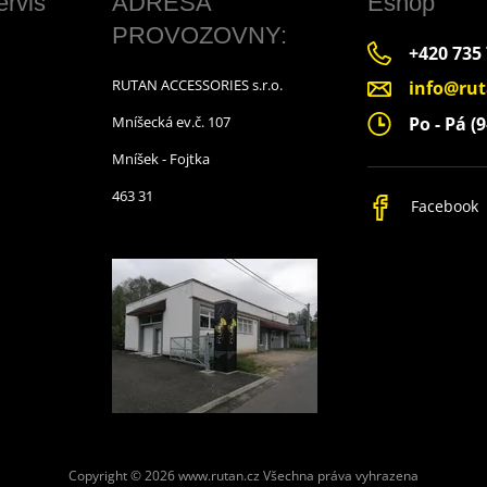
ervis
ADRESA
Eshop
PROVOZOVNY:
+420 735
RUTAN ACCESSORIES s.r.o.
info@rut
Po - Pá (9
Mníšecká ev.č. 107
Mníšek - Fojtka
463 31
Facebook
Copyright © 2026 www.rutan.cz
Všechna práva vyhrazena