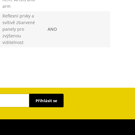
arm
Reflexní prvky a
svítivě zbarvené
panely pro
ANO
zvýšenou
viditelnost
Přihlásit se