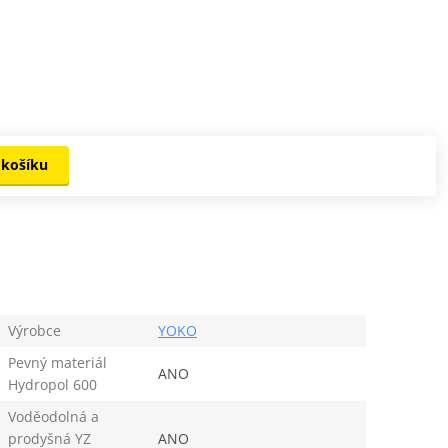
 košíku
Výrobce
YOKO
Pevný materiál
ANO
Hydropol 600
Voděodolná a
prodyšná YZ
ANO