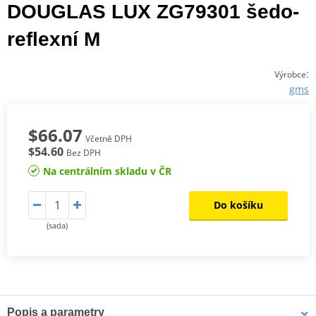
DOUGLAS LUX ZG79301 šedo-
reflexní M
:
Výrobce
gms
$66.07
Včetně DPH
$54.60
Bez DPH
Na centrálním skladu v ČR
Do košíku
(sada)
Popis a parametry