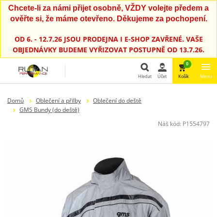
Chcete-li za námi přijet osobně, VŽDY volejte předem a
ověřte si, že máme otevřeno. Děkujeme za pochopení.
OD 6. - 12.7.26 JSOU PRODEJNA I E-SHOP ZAVŘENÉ. VAŠE
OBJEDNÁVKY BUDEME VYŘIZOVAT POSTUPNĚ OD 13.7.26.
0
Hledat
Účet
Košík
Menu
Hledat
Domů
Oblečení a přilby
Oblečení do deště
GMS Bundy (do deště)
Náš kód:
P1554797