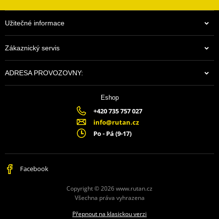
Pro správné zaběhnutí nových kotoučů doporučujeme zároveň
výměnu brzdových destiček.
Užitečné informace
Zákaznický servis
ADRESA PROVOZOVNY:
Eshop
+420 735 757 027
info@rutan.cz
Po - Pá (9-17)
Facebook
Copyright © 2026 www.rutan.cz
Všechna práva vyhrazena
Přepnout na klasickou verzi