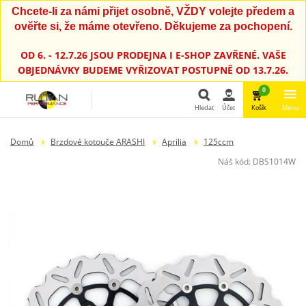
Chcete-li za námi přijet osobně, VŽDY volejte předem a
ověřte si, že máme otevřeno. Děkujeme za pochopení.
OD 6. - 12.7.26 JSOU PRODEJNA I E-SHOP ZAVŘENÉ. VAŠE
OBJEDNÁVKY BUDEME VYŘIZOVAT POSTUPNĚ OD 13.7.26.
0
Hledat
Účet
Košík
Menu
Hledat
Domů
Brzdové kotouče ARASHI
Aprilia
125ccm
Náš kód:
DBS1014W