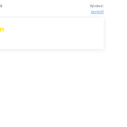
ná
:
Výrobce
Venhill
en