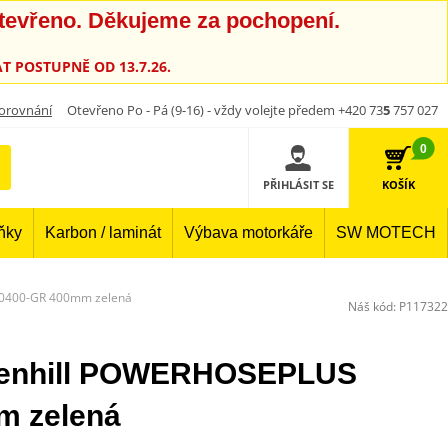
otevřeno. Děkujeme za pochopení.
T POSTUPNĚ OD 13.7.26.
orovnání
Otevřeno Po - Pá (9-16) - vždy volejte předem +420 73
5
757 027
0
PŘIHLÁSIT SE
KOŠÍK
lňky
Karbon / laminát
Výbava motorkáře
SW MOTECH
H0400-GR 400mm zelená
Náš kód:
P117322
 Venhill POWERHOSEPLUS
m zelená