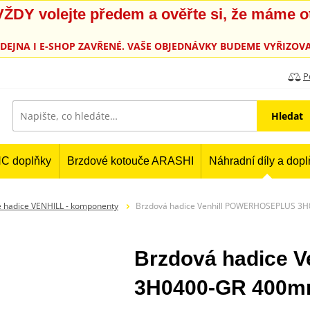
, VŽDY volejte předem a ověřte si, že máme 
PRODEJNA I E-SHOP ZAVŘENÉ. VAŠE OBJEDNÁVKY BUDEME VYŘIZOVA
P
Hledat
C doplňky
Brzdové kotouče ARASHI
Náhradní díly a dop
 hadice VENHILL - komponenty
Brzdová hadice Venhill POWERHOSEPLUS 3
Brzdová hadice
3H0400-GR 400m