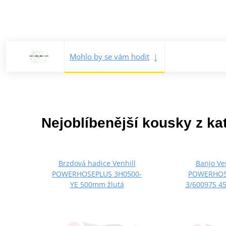
Mohlo by se vám hodit
Nejoblíbenější kousky z ka
Brzdová hadice Venhill
Banjo Ve
POWERHOSEPLUS 3H0500-
POWERHOS
YE 500mm žlutá
3/60097S 45