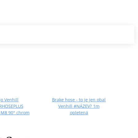
o Venhill
Brake hose - to je jen obal
Brzd
RHOSEPLUS
Venhill #NÁZEV? 1m
POWE
 M8 90° chrom
opletená
SB 3