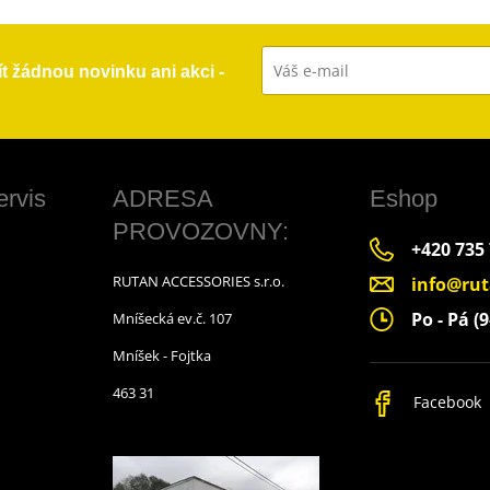
ít žádnou novinku ani akci -
ervis
ADRESA
Eshop
PROVOZOVNY:
+420 735
RUTAN ACCESSORIES s.r.o.
info@rut
Po - Pá (9
Mníšecká ev.č. 107
Mníšek - Fojtka
463 31
Facebook