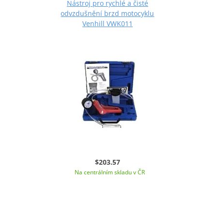
Nástroj pro rychlé a čisté
odvzdušnění brzd motocyklu
Venhill VWK011
$203.57
Na centrálním skladu v ČR