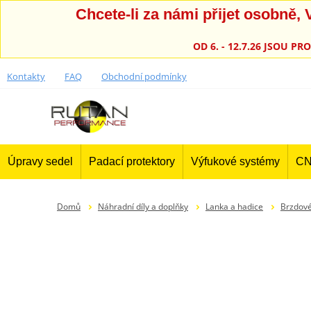
Chcete-li za námi přijet osobně
OD 6. - 12.7.26 JSOU 
Kontakty
FAQ
Obchodní podmínky
Úpravy sedel
Padací protektory
Výfukové systémy
CN
Domů
Náhradní díly a doplňky
Lanka a hadice
Brzdové