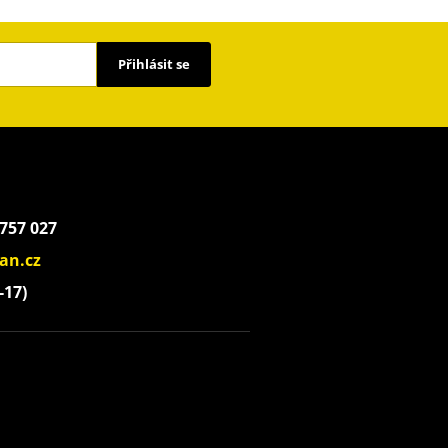
Přihlásit se
 757 027
an.cz
-17)