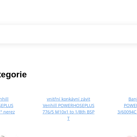
tegorie
nhill
vnitřní konkávní závit
Banj
EPLUS
Venhill POWERHOSEPLUS
POWE
° nerez
776/5 M10x1 to 1/8th BSP
3/60094C
T