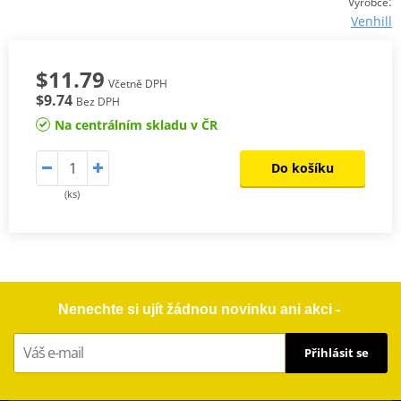
:
Výrobce
Venhill
$11.79
Včetně DPH
$9.74
Bez DPH
Na centrálním skladu v ČR
Do košíku
(ks)
Nenechte si ujít žádnou novinku ani akci -
Přihlásit se