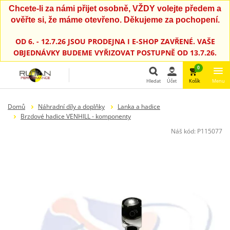
Chcete-li za námi přijet osobně, VŽDY volejte předem a
ověřte si, že máme otevřeno. Děkujeme za pochopení.
OD 6. - 12.7.26 JSOU PRODEJNA I E-SHOP ZAVŘENÉ. VAŠE
OBJEDNÁVKY BUDEME VYŘIZOVAT POSTUPNĚ OD 13.7.26.
0
Hledat
Účet
Košík
Menu
Hledat
Domů
Náhradní díly a doplňky
Lanka a hadice
Brzdové hadice VENHILL - komponenty
Náš kód:
P115077