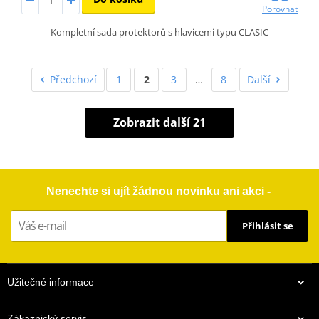
Porovnat
Kompletní sada protektorů s hlavicemi typu CLASIC
Předchozí
1
2
3
…
8
Další
Zobrazit další 21
Nenechte si ujít žádnou novinku ani akci -
Přihlásit se
Užitečné informace
Zákaznický servis