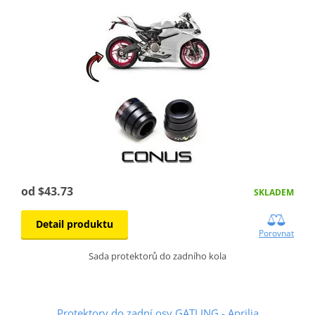
od $43.73
SKLADEM
Detail produktu
Porovnat
Sada protektorů do zadního kola
Protektory do zadní osy GATLING - Aprilia