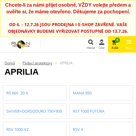
Chcete-li za námi přijet osobně, VŽDY volejte předem a
ověřte si, že máme otevřeno. Děkujeme za pochopení.
OD 6. - 12.7.26 JSOU PRODEJNA I E-SHOP ZAVŘENÉ. VAŠE
OBJEDNÁVKY BUDEME VYŘIZOVAT POSTUPNĚ OD 13.7.26.
0
Hledat
Účet
Košík
Menu
Hledat
Domů
Padací protektory
APRILIA
APRILIA
RS 660 ´20-X
MANA 850
SHIVER+DORSODURO 750+900
RST 1000 FUTURA
RSV 1000-V2
RSV 4