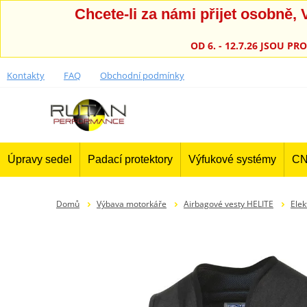
Chcete-li za námi přijet osobně
OD 6. - 12.7.26 JSOU 
Kontakty
FAQ
Obchodní podmínky
Úpravy sedel
Padací protektory
Výfukové systémy
CN
Domů
Výbava motorkáře
Airbagové vesty HELITE
Elek