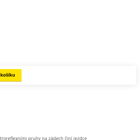
Zobrazit další
fotky
 košíku
troreflexními pruhy na zádech činí jezdce