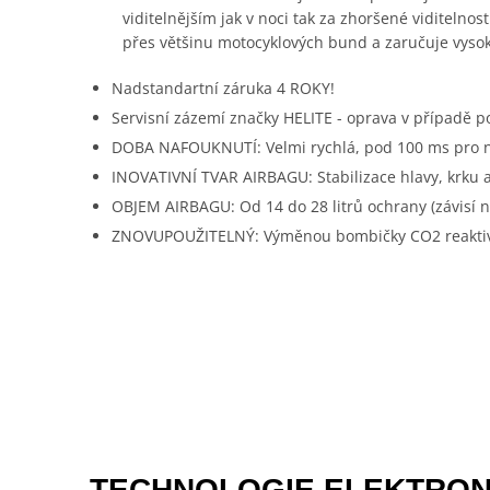
viditelnějším jak v noci tak za zhoršené viditeln
přes většinu motocyklových bund a zaručuje vysok
Nadstandartní záruka 4 ROKY!
Servisní zázemí značky HELITE - oprava v případě p
DOBA NAFOUKNUTÍ: Velmi rychlá, pod 100 ms pro na
INOVATIVNÍ TVAR AIRBAGU: Stabilizace hlavy, krku a 
OBJEM AIRBAGU: Od 14 do 28 litrů ochrany (závisí na
ZNOVUPOUŽITELNÝ: Výměnou bombičky CO2 reaktivu
TECHNOLOGIE ELEKTRON