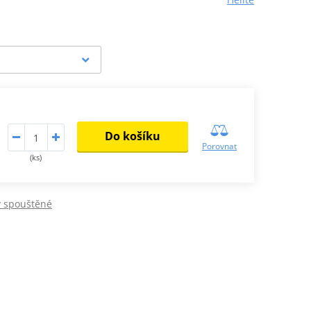
Do košíku
Porovnat
(ks)
y spouštěné