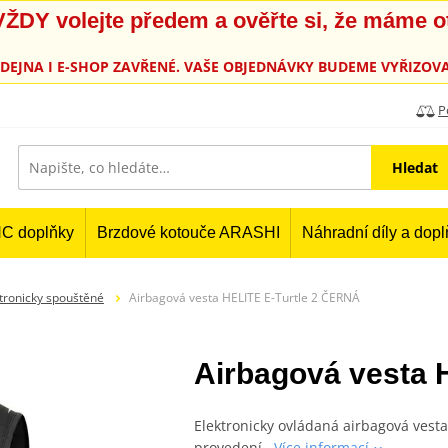
, VŽDY volejte předem a ověřte si, že máme 
PRODEJNA I E-SHOP ZAVŘENÉ. VAŠE OBJEDNÁVKY BUDEME VYŘIZOVA
P
Hledat
C doplňky
Brzdové kotouče ARASHI
Náhradní díly a dop
tronicky spouštěné
Airbagová vesta HELITE E-Turtle 2 ČERNÁ
Airbagová vesta 
Elektronicky ovládaná airbagová vest
provedení
Více informací