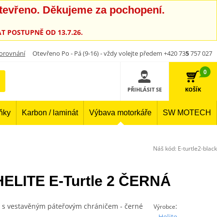
otevřeno. Děkujeme za pochopení.
T POSTUPNĚ OD 13.7.26.
orovnání
Otevřeno Po - Pá (9-16) - vždy volejte předem +420 73
5
757 027
0
PŘIHLÁSIT SE
KOŠÍK
lňky
Karbon / laminát
Výbava motorkáře
SW MOTECH
Náš kód:
E-turtle2-black
HELITE E-Turtle 2 ČERNÁ
a s vestavěným páteřovým chráničem - černé
:
Výrobce
Helite