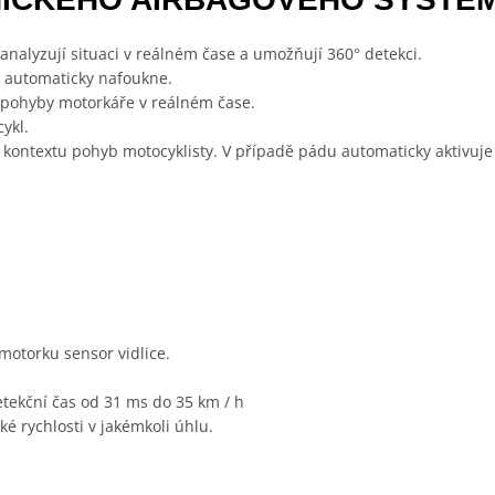
analyzují situaci v reálném čase a umožňují 360° detekci.
m automaticky nafoukne.
e pohyby motorkáře v reálném čase.
ykl.
v kontextu pohyb motocyklisty. V případě pádu automaticky aktivuj
otorku sensor vidlice.
etekční čas od 31 ms do 35 km / h
ké rychlosti v jakémkoli úhlu.