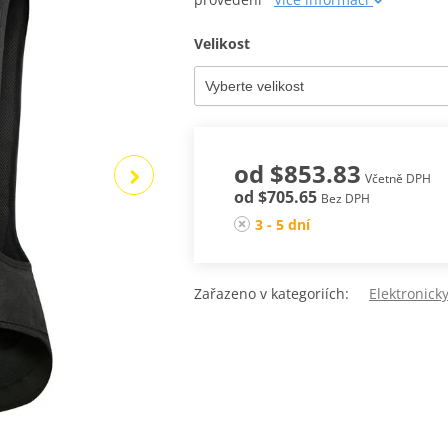
Velikost
od $853.83
Včetně DPH
od $705.65
Bez DPH
3 - 5 dní
Zařazeno v kategoriích:
Elektronick