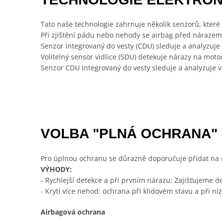
Tato naše technologie zahrnuje několik senzorů, které 
Při zjištění pádu nebo nehody se airbag před náraze
Senzor integrovaný do vesty (CDU) sleduje a analyzuj
Volitelný sensor vidlice (SDU) detekuje nárazy na motoc
Senzor CDU integrovaný do vesty sleduje a analyzuje 
VOLBA "PLNÁ OCHRANA"
Pro úplnou ochranu se důrazně doporučuje přidat na m
VÝHODY:
- Rychlejší detekce a při prvním nárazu: Zajišťujeme d
- Krytí více nehod: ochrana při klidovém stavu a při níz
Airbagová ochrana