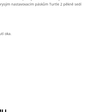
elkorysým nastavovacím páskům Turtle 2 pěkně sedí
tí oka.
MU