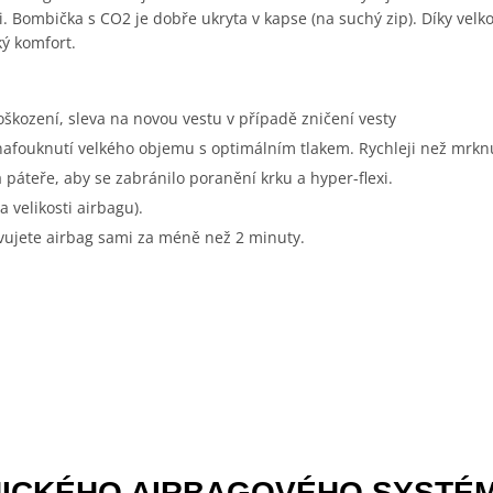
osti. Bombička s CO2 je dobře ukryta v kapse (na suchý zip). Díky v
ý komfort.
oškození, sleva na novou vestu v případě zničení vesty
fouknutí velkého objemu s optimálním tlakem. Rychleji než mrknu
páteře, aby se zabránilo poranění krku a hyper-flexi.
 velikosti airbagu).
jete airbag sami za méně než 2 minuty.
ICKÉHO AIRBAGOVÉHO SYSTÉ