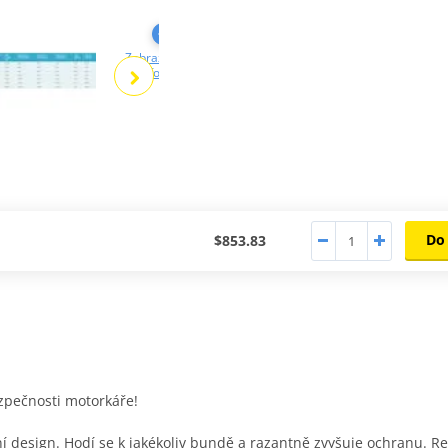
Zobrazit další
Zobrazit další
Zobrazit další
fotky
fotky
fotky
Do
$853.83
ezpečnosti motorkáře!
í design. Hodí se k jakékoliv bundě a razantně zvyšuje ochranu. Re