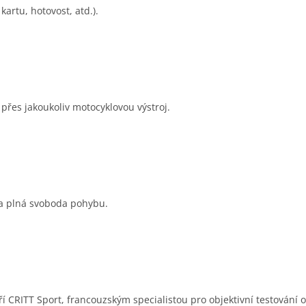
artu, hotovost, atd.).
přes jakoukoliv motocyklovou výstroj.
na plná svoboda pohybu.
toří CRITT Sport, francouzským specialistou pro objektivní testován