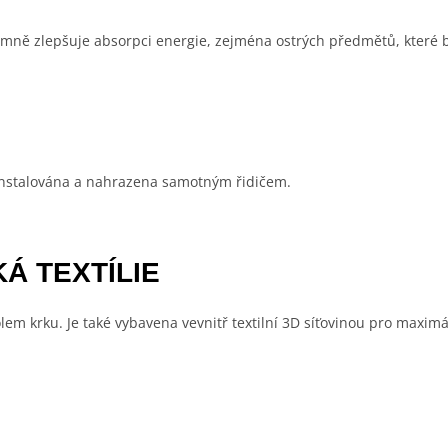
mně zlepšuje absorpci energie, zejména ostrých předmětů, které by
ainstalována a nahrazena samotným řidičem.
Á TEXTÍLIE
em krku. Je také vybavena vevnitř textilní 3D síťovinou pro maximá