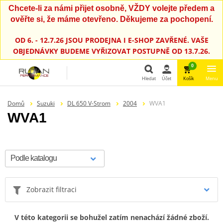
Chcete-li za námi přijet osobně, VŽDY volejte předem a
ověřte si, že máme otevřeno. Děkujeme za pochopení.
OD 6. - 12.7.26 JSOU PRODEJNA I E-SHOP ZAVŘENÉ. VAŠE
OBJEDNÁVKY BUDEME VYŘIZOVAT POSTUPNĚ OD 13.7.26.
0
Hledat
Účet
Košík
Menu
Hledat
Domů
Suzuki
DL 650 V-Strom
2004
WVA1
WVA1
Zobrazit filtraci
V této kategorii se bohužel zatím nenachází žádné zboží.