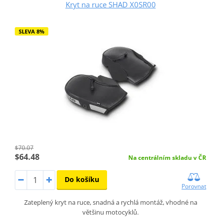
Kryt na ruce SHAD X0SR00
SLEVA 8%
$70.07
$64.48
Na centrálním skladu v ČR
Do košíku
Porovnat
Zateplený kryt na ruce, snadná a rychlá montáž, vhodné na
většinu motocyklů.