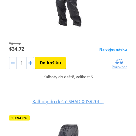
$37.73
$34.72
Na objednávku
Do košíku
Porovnat
Kalhoty do deště, velikost S
Kalhoty do deště SHAD X0SR20L L
SLEVA 8%