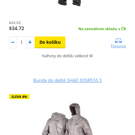
$37.73
$34.72
Na centrálním skladu v ČR
Do košíku
Porovnat
Kalhoty do deště, velikost M
Bunda do deště SHAD X0SR55S S
SLEVA 8%