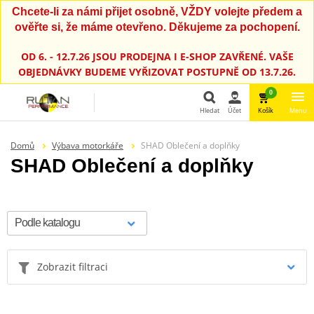
Chcete-li za námi přijet osobně, VŽDY volejte předem a
ověřte si, že máme otevřeno. Děkujeme za pochopení.
OD 6. - 12.7.26 JSOU PRODEJNA I E-SHOP ZAVŘENÉ. VAŠE
OBJEDNÁVKY BUDEME VYŘIZOVAT POSTUPNĚ OD 13.7.26.
0
Hledat
Účet
Košík
Menu
Hledat
Domů
Výbava motorkáře
SHAD Oblečení a doplňky
SHAD Oblečení a doplňky
Zobrazit filtraci