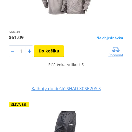
$66.39
$61.09
Na objednávku
Do košíku
Porovnat
Pláštěnka, velikost S
Kalhoty do deště SHAD X0SR20S S
SLEVA 8%