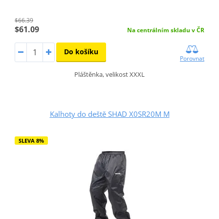
$66.39
$61.09
Na centrálním skladu v ČR
Do košíku
Porovnat
Pláštěnka, velikost XXXL
Kalhoty do deště SHAD X0SR20M M
SLEVA 8%