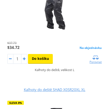
$37.73
$34.72
Na objednávku
Do košíku
Porovnat
Kalhoty do deště, velikost L
Kalhoty do deště SHAD X0SR20XL XL
SLEVA 8%