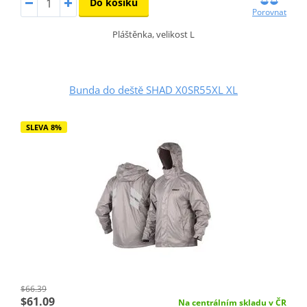
Do košíku
Porovnat
Pláštěnka, velikost L
Bunda do deště SHAD X0SR55XL XL
SLEVA 8%
$66.39
$61.09
Na centrálním skladu v ČR