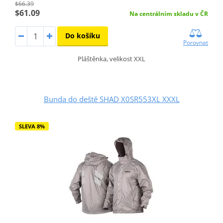
$66.39
$61.09
Na centrálním skladu v ČR
Do košíku
Porovnat
Pláštěnka, velikost XXL
Bunda do deště SHAD X0SR553XL XXXL
SLEVA 8%