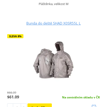
Pláštěnka, velikost M
Bunda do deště SHAD X0SR55L L
SLEVA 8%
$66.39
$61.09
Na centrálním skladu v ČR