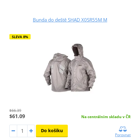
Bunda do deště SHAD X0SR55M M
SLEVA 8%
$66.39
$61.09
Na centrálním skladu v ČR
Do košíku
Porovnat