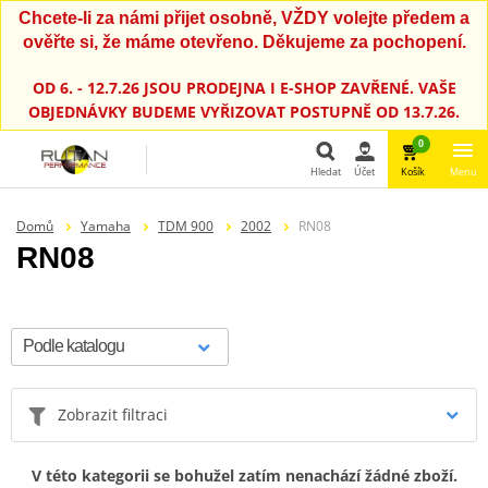
Chcete-li za námi přijet osobně, VŽDY volejte předem a
ověřte si, že máme otevřeno. Děkujeme za pochopení.
OD 6. - 12.7.26 JSOU PRODEJNA I E-SHOP ZAVŘENÉ. VAŠE
OBJEDNÁVKY BUDEME VYŘIZOVAT POSTUPNĚ OD 13.7.26.
0
Hledat
Účet
Košík
Menu
Hledat
Domů
Yamaha
TDM 900
2002
RN08
RN08
Zobrazit filtraci
V této kategorii se bohužel zatím nenachází žádné zboží.