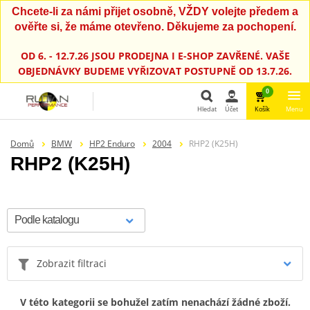
Chcete-li za námi přijet osobně, VŽDY volejte předem a
ověřte si, že máme otevřeno. Děkujeme za pochopení.
OD 6. - 12.7.26 JSOU PRODEJNA I E-SHOP ZAVŘENÉ. VAŠE
OBJEDNÁVKY BUDEME VYŘIZOVAT POSTUPNĚ OD 13.7.26.
0
Hledat
Účet
Košík
Menu
Hledat
Domů
BMW
HP2 Enduro
2004
RHP2 (K25H)
RHP2 (K25H)
Zobrazit filtraci
V této kategorii se bohužel zatím nenachází žádné zboží.